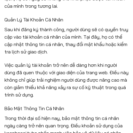
của mình trong tương lai.
Quản Lý Tài Khoản Cá Nhân
Sau khi đăng ký thành công, người dùng sẽ có quyền truy
cập vào tài khoản cá nhân của mình. Tại đây, họ có thể
cập nhật thông tin cá nhân, thay đổi mật khẩu hoặc kiểm
tra lịch sử giao dịch.
Việc quản lý tài khoản trở nên dễ dàng hơn khi người
dùng đã quen thuộc với giao diện của trang web. Điều này
không chỉ giúp trải nghiệm người dùng được nâng cao mà
còn giảm thiểu khả năng xảy ra sự cố kỹ thuật trong quá
trình sử dụng.
Bảo Mật Thông Tin Cá Nhân
Trong thời đại số hiện nay, bảo mật thông tin cá nhân
ngày càng trở nên quan trọng. Điều khoản sử dụng của