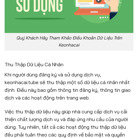
Quý Khách Hãy Tham Khảo Điều Khoản Dữ Liệu Trên
Keonhacai
Thu Thập Dữ Liệu Cá Nhân
Khi người dùng đăng ký và sử dụng dịch vụ,
keonhacai.tube sẽ thu thập một số dữ liệu cá nhân nhất
định. Điều này bao gồm thông tin đăng ký, thông tin giao
dịch và các hoạt động trên trang web.
Việc thu thập dữ liệu này giúp nhà cung cấp dịch vụ cải
thiện chất lượng dịch vụ và đáp ứng nhu cầu của người
dùng. Tuy nhiên, tất cả các hoạt động thu thập dữ liệu
đều phải tuân theo các quy định về bảo mật và quyền