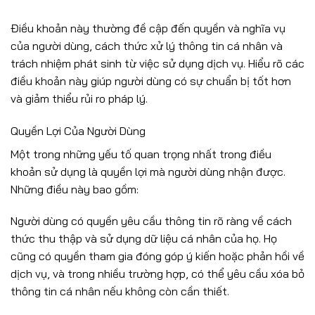
Điều khoản này thường đề cập đến quyền và nghĩa vụ
của người dùng, cách thức xử lý thông tin cá nhân và
trách nhiệm phát sinh từ việc sử dụng dịch vụ. Hiểu rõ các
điều khoản này giúp người dùng có sự chuẩn bị tốt hơn
và giảm thiểu rủi ro pháp lý.
Quyền Lợi Của Người Dùng
Một trong những yếu tố quan trọng nhất trong điều
khoản sử dụng là quyền lợi mà người dùng nhận được.
Những điều này bao gồm:
Người dùng có quyền yêu cầu thông tin rõ ràng về cách
thức thu thập và sử dụng dữ liệu cá nhân của họ. Họ
cũng có quyền tham gia đóng góp ý kiến hoặc phản hồi về
dịch vụ, và trong nhiều trường hợp, có thể yêu cầu xóa bỏ
thông tin cá nhân nếu không còn cần thiết.