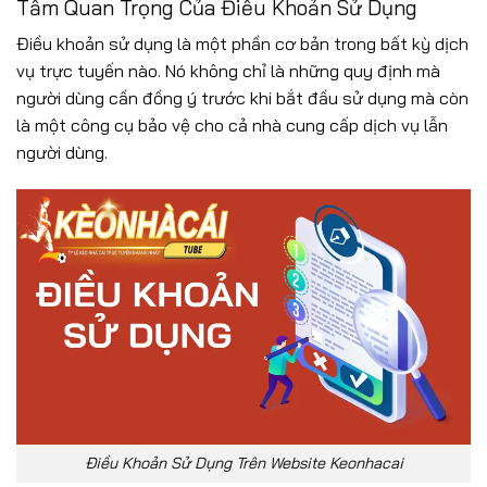
Tầm Quan Trọng Của Điều Khoản Sử Dụng
Điều khoản sử dụng là một phần cơ bản trong bất kỳ dịch
vụ trực tuyến nào. Nó không chỉ là những quy định mà
người dùng cần đồng ý trước khi bắt đầu sử dụng mà còn
là một công cụ bảo vệ cho cả nhà cung cấp dịch vụ lẫn
người dùng.
Điều Khoản Sử Dụng Trên Website Keonhacai