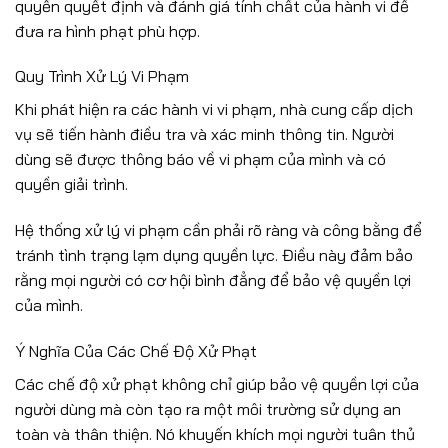
quyền quyết định và đánh giá tính chất của hành vi để
đưa ra hình phạt phù hợp.
Quy Trình Xử Lý Vi Phạm
Khi phát hiện ra các hành vi vi phạm, nhà cung cấp dịch
vụ sẽ tiến hành điều tra và xác minh thông tin. Người
dùng sẽ được thông báo về vi phạm của mình và có
quyền giải trình.
Hệ thống xử lý vi phạm cần phải rõ ràng và công bằng để
tránh tình trạng lạm dụng quyền lực. Điều này đảm bảo
rằng mọi người có cơ hội bình đẳng để bảo vệ quyền lợi
của mình.
Ý Nghĩa Của Các Chế Độ Xử Phạt
Các chế độ xử phạt không chỉ giúp bảo vệ quyền lợi của
người dùng mà còn tạo ra một môi trường sử dụng an
toàn và thân thiện. Nó khuyến khích mọi người tuân thủ