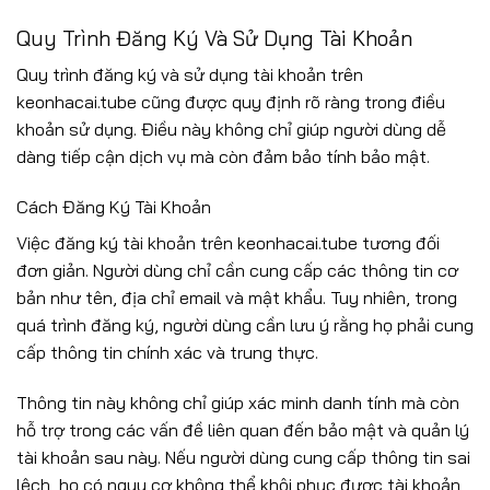
Quy Trình Đăng Ký Và Sử Dụng Tài Khoản
Quy trình đăng ký và sử dụng tài khoản trên
keonhacai.tube cũng được quy định rõ ràng trong điều
khoản sử dụng. Điều này không chỉ giúp người dùng dễ
dàng tiếp cận dịch vụ mà còn đảm bảo tính bảo mật.
Cách Đăng Ký Tài Khoản
Việc đăng ký tài khoản trên keonhacai.tube tương đối
đơn giản. Người dùng chỉ cần cung cấp các thông tin cơ
bản như tên, địa chỉ email và mật khẩu. Tuy nhiên, trong
quá trình đăng ký, người dùng cần lưu ý rằng họ phải cung
cấp thông tin chính xác và trung thực.
Thông tin này không chỉ giúp xác minh danh tính mà còn
hỗ trợ trong các vấn đề liên quan đến bảo mật và quản lý
tài khoản sau này. Nếu người dùng cung cấp thông tin sai
lệch, họ có nguy cơ không thể khôi phục được tài khoản