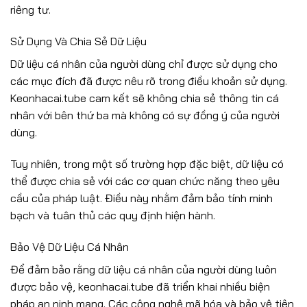
riêng tư.
Sử Dụng Và Chia Sẻ Dữ Liệu
Dữ liệu cá nhân của người dùng chỉ được sử dụng cho
các mục đích đã được nêu rõ trong điều khoản sử dụng.
Keonhacai.tube cam kết sẽ không chia sẻ thông tin cá
nhân với bên thứ ba mà không có sự đồng ý của người
dùng.
Tuy nhiên, trong một số trường hợp đặc biệt, dữ liệu có
thể được chia sẻ với các cơ quan chức năng theo yêu
cầu của pháp luật. Điều này nhằm đảm bảo tính minh
bạch và tuân thủ các quy định hiện hành.
Bảo Vệ Dữ Liệu Cá Nhân
Để đảm bảo rằng dữ liệu cá nhân của người dùng luôn
được bảo vệ, keonhacai.tube đã triển khai nhiều biện
pháp an ninh mạng. Các công nghệ mã hóa và bảo vệ tiên