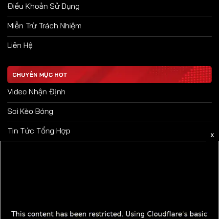
Điều Khoản Sử Dụng
Miễn Trừ Trách Nhiệm
Liên Hệ
CHUYÊN MỤC HOT
Video Nhận Định
Soi Kèo Bóng
Tin Tức Tổng Hợp
X
Kinh Nghiệm Cá Cược
+ Bấm lấy mã