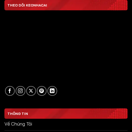
THEO DÕI KEONHACAI
THÔNG TIN
Về Chúng Tôi