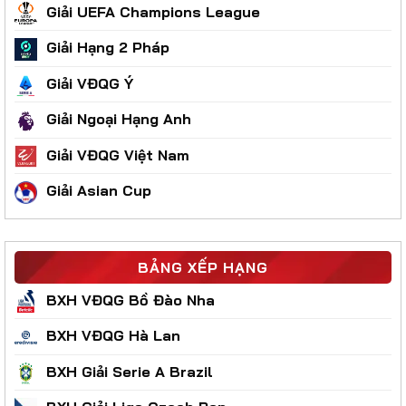
Giải UEFA Champions League
Giải Hạng 2 Pháp
Giải VĐQG Ý
Giải Ngoại Hạng Anh
Giải VĐQG Việt Nam
Giải Asian Cup
BẢNG XẾP HẠNG
BXH VĐQG Bồ Đào Nha
BXH VĐQG Hà Lan
BXH Giải Serie A Brazil