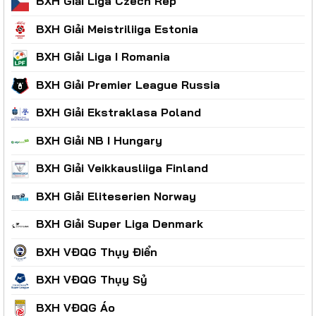
BXH Giải Liga Czech Rep
BXH Giải Meistriliiga Estonia
BXH Giải Liga I Romania
BXH Giải Premier League Russia
BXH Giải Ekstraklasa Poland
BXH Giải NB I Hungary
BXH Giải Veikkausliiga Finland
BXH Giải Eliteserien Norway
BXH Giải Super Liga Denmark
BXH VĐQG Thụy Điển
BXH VĐQG Thụy Sỷ
BXH VĐQG Áo