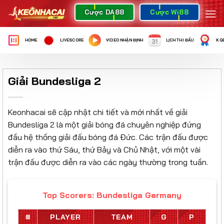
Bỏ
Cược DA88
Cược Wi88
qua
nội
HOME
LIVESCORE
VIDEO NHẬN ĐỊNH
LỊCH THI ĐẤU
KQ
dung
Giải Bundesliga 2
Keonhacai
sẽ cập nhật chi tiết và mới nhất về giải
Bundesliga 2 là một giải bóng đá chuyên nghiệp đứng
đầu hệ thống giải đấu bóng đá Đức. Các trận đấu được
diễn ra vào thứ Sáu, thứ Bảy và Chủ Nhật, với một vài
trận đấu được diễn ra vào các ngày thường trong tuần.
Top Scorers: Bundesliga Germany
#
PLAYER
TEAM
G
P