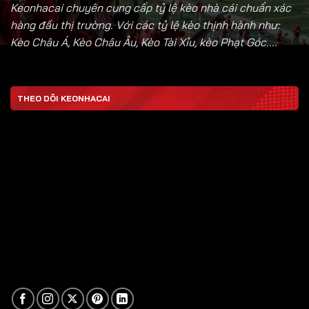
Keonhacai chuyên cung cấp tỷ lệ kèo nhà cái chuẩn xác
hàng đầu thị trường. Với các tỷ lệ kèo thịnh hành như:
Kèo Châu Á, Kèo Châu Âu, Kèo Tài Xỉu, kèo Phạt Góc....
THEO DÕI KEONHACAI