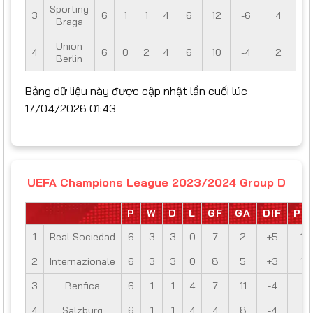
Sporting
3
6
1
1
4
6
12
-6
4
Braga
Union
4
6
0
2
4
6
10
-4
2
Berlin
Bảng dữ liệu này được cập nhật lần cuối lúc
17/04/2026 01:43
UEFA Champions League 2023/2024 Group D
P
W
D
L
GF
GA
DIF
PT
1
Real Sociedad
6
3
3
0
7
2
+5
12
2
Internazionale
6
3
3
0
8
5
+3
12
3
Benfica
6
1
1
4
7
11
-4
4
4
Salzburg
6
1
1
4
4
8
-4
4