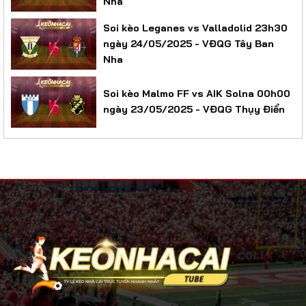
Nha
Soi kèo Leganes vs Valladolid 23h30
ngày 24/05/2025 - VĐQG Tây Ban
Nha
Soi kèo Malmo FF vs AIK Solna 00h00
ngày 23/05/2025 - VĐQG Thụy Điển