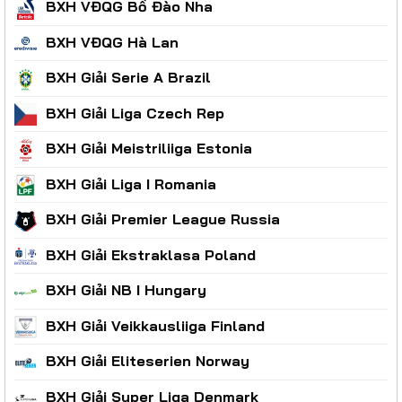
BXH VĐQG Bồ Đào Nha
BXH VĐQG Hà Lan
BXH Giải Serie A Brazil
BXH Giải Liga Czech Rep
BXH Giải Meistriliiga Estonia
BXH Giải Liga I Romania
BXH Giải Premier League Russia
BXH Giải Ekstraklasa Poland
BXH Giải NB I Hungary
BXH Giải Veikkausliiga Finland
BXH Giải Eliteserien Norway
BXH Giải Super Liga Denmark