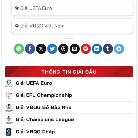
⚽ Giải UEFA Euro
⚽ Giải VĐQG Việt Nam
THÔNG TIN GIẢI ĐẤU
Giải UEFA Euro
Giải EFL Championship
Giải VĐQG Bồ Đào Nha
Giải Champions League
Giải VĐQG Pháp