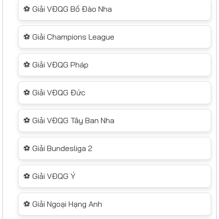
⚽ Giải VĐQG Bồ Đào Nha
⚽ Giải Champions League
⚽ Giải VĐQG Pháp
⚽ Giải VĐQG Đức
⚽ Giải VĐQG Tây Ban Nha
⚽ Giải Bundesliga 2
⚽ Giải VĐQG Ý
⚽ Giải Ngoại Hạng Anh