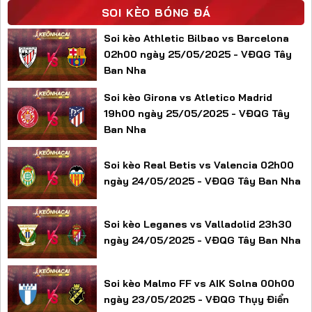
SOI KÈO BÓNG ĐÁ
Soi kèo Athletic Bilbao vs Barcelona
02h00 ngày 25/05/2025 - VĐQG Tây
Ban Nha
Soi kèo Girona vs Atletico Madrid
19h00 ngày 25/05/2025 - VĐQG Tây
Ban Nha
Soi kèo Real Betis vs Valencia 02h00
ngày 24/05/2025 - VĐQG Tây Ban Nha
Soi kèo Leganes vs Valladolid 23h30
ngày 24/05/2025 - VĐQG Tây Ban Nha
Soi kèo Malmo FF vs AIK Solna 00h00
ngày 23/05/2025 - VĐQG Thụy Điển