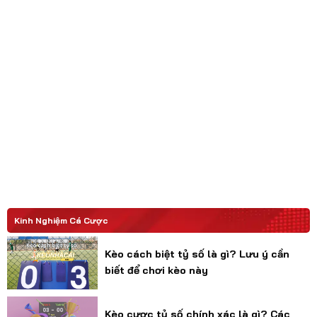
Kinh Nghiệm Cá Cược
Kèo cách biệt tỷ số là gì? Lưu ý cần
biết để chơi kèo này
Kèo cược tỷ số chính xác là gì? Các