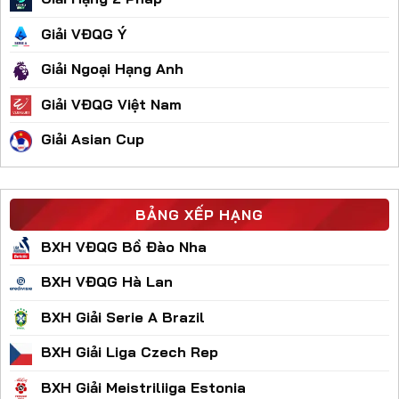
Giải VĐQG Ý
Giải Ngoại Hạng Anh
Giải VĐQG Việt Nam
Giải Asian Cup
BẢNG XẾP HẠNG
BXH VĐQG Bồ Đào Nha
BXH VĐQG Hà Lan
BXH Giải Serie A Brazil
BXH Giải Liga Czech Rep
BXH Giải Meistriliiga Estonia