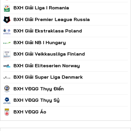
BXH Giải Liga I Romania
BXH Giải Premier League Russia
BXH Giải Ekstraklasa Poland
BXH Giải NB I Hungary
BXH Giải Veikkausliiga Finland
BXH Giải Eliteserien Norway
BXH Giải Super Liga Denmark
BXH VĐQG Thụy Điển
BXH VĐQG Thụy Sỷ
BXH VĐQG Áo