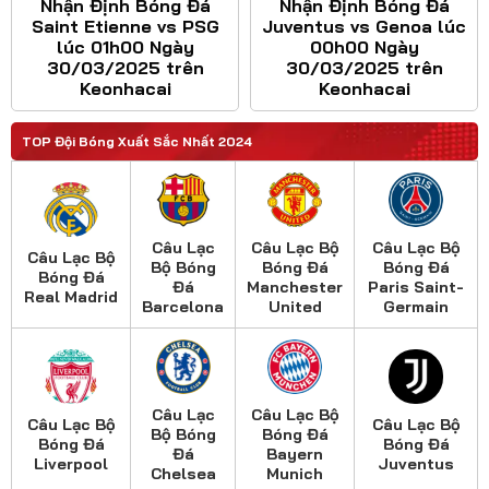
Nhận Định Bóng Đá
Nhận Định Bóng Đá
Saint Etienne vs PSG
Juventus vs Genoa lúc
lúc 01h00 Ngày
00h00 Ngày
30/03/2025 trên
30/03/2025 trên
Keonhacai
Keonhacai
TOP Đội Bóng Xuất Sắc Nhất 2024
Câu Lạc
Câu Lạc Bộ
Câu Lạc Bộ
Câu Lạc Bộ
Bộ Bóng
Bóng Đá
Bóng Đá
Bóng Đá
Đá
Manchester
Paris Saint-
Real Madrid
Barcelona
United
Germain
Câu Lạc
Câu Lạc Bộ
Câu Lạc Bộ
Câu Lạc Bộ
Bộ Bóng
Bóng Đá
Bóng Đá
Bóng Đá
Đá
Bayern
Liverpool
Juventus
Chelsea
Munich