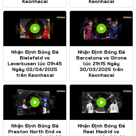
Keonhacai
Keonhacai
Nhận Định Bóng Đá
Nhận Định Bóng Đá
Bielefeld vs
Barcelona vs Girona
Leverkusen lúc 01h45
lúc 21h15 Ngày
Ngày 02/04/2025
30/03/2025 trên
trên Keonhacai
Keonhacai
Nhận Định Bóng Đá
Nhận Định Bóng Đá
Preston North End vs
Real Madrid vs