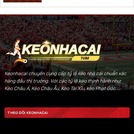
Keonhacai chuyên cung cấp tỷ lệ kèo nhà cái chuẩn xác
hàng đầu thị trường. Với các tỷ lệ kèo thịnh hành như:
Kèo Châu Á, Kèo Châu Âu, Kèo Tài Xỉu, kèo Phạt Góc....
THEO DÕI KEONHACAI