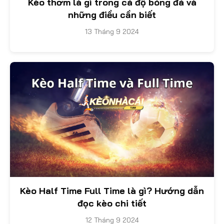
Kèo thơm là gì trong cá độ bóng đá và
những điều cần biết
13 Tháng 9 2024
Kèo Half Time Full Time là gì? Hướng dẫn
đọc kèo chi tiết
12 Tháng 9 2024