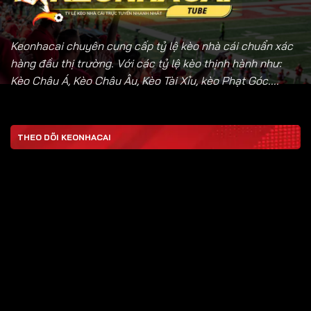
Keonhacai chuyên cung cấp tỷ lệ kèo nhà cái chuẩn xác
hàng đầu thị trường. Với các tỷ lệ kèo thịnh hành như:
Kèo Châu Á, Kèo Châu Âu, Kèo Tài Xỉu, kèo Phạt Góc....
THEO DÕI KEONHACAI