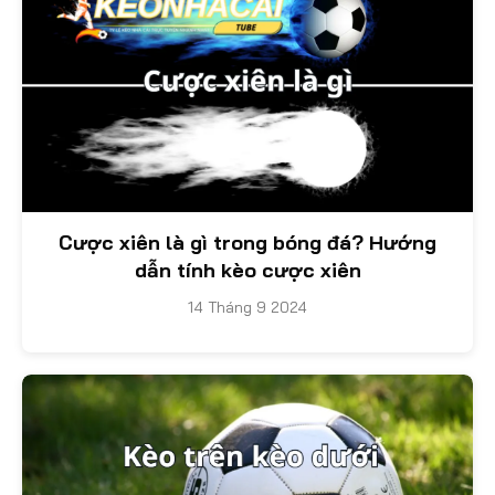
những kinh nghiệm cá cược hữu ích, từ cách chọn nhà
cái, phân tích trận đấu, cho đến việc quản lý ngân sách
cá cược. Hãy cùng keonhacai.yube tìm hiểu để nâng cao
khả năng cá cược của bạn!
Cược xiên là gì trong bóng đá? Hướng
dẫn tính kèo cược xiên
14 Tháng 9 2024