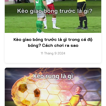
Kèo giao bóng trước là gì trong cá độ
bóng? Cách chơi ra sao
11 Tháng 9 2024