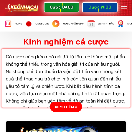
Bỏ
Cược DA88
Cược Wi88
qua
nội
HOME
LIVESCORE
VIDEO NHẬN ĐỊNH
LỊCH THI ĐẤU
KQ
dung
Kinh nghiệm cá cược
Cá cược cùng
kèo nhà cái
đã từ lâu trở thành một phần
không thể thiếu trong văn hóa giải trí của nhiều người.
Nó không chỉ đơn thuần là việc đặt tiền vào những kết
quả thể thao hay trò chơi, mà còn liên quan đến nhiều
yếu tố tâm lý và chiến lược.
Khi bắt đầu hành trình cá
cược, việc lựa chọn một nhà cái uy tín là rất quan trọng.
Không chỉ giúp bạn yên tâm về độ an toàn khi đặt cược,
XEM THÊM »
mà còn ảnh hưởng lớn đến khả năng thắng cược của
bạn.
Trong chuyên mục này, chúng ta sẽ cùng khám phá