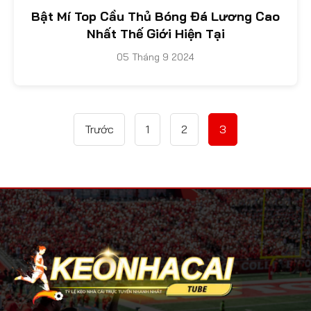
Bật Mí Top Cầu Thủ Bóng Đá Lương Cao
Nhất Thế Giới Hiện Tại
05 Tháng 9 2024
Phân
Trước
1
2
3
trang
bài
viết