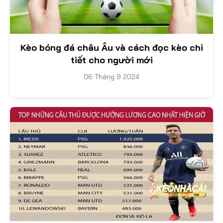
Kèo bóng đá châu Âu và cách đọc kèo chi
tiết cho người mới
06 Tháng 9 2024