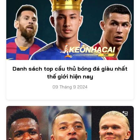
thức và cơ hội trong thế giới thể thao này. Từ những
chuyển nhượng cầu thủ đến các giải đấu lớn, mỗi câu
chuyện đều mang một ý nghĩa riêng biệt, tạo nên sự
phong phú cho môn thể thao vua. Hy vọng rằng chuyên
mục này đã mang đến cho bạn những góc nhìn và hiểu
biết sâu sắc hơn về lĩnh vực bóng đá.
Danh sách top cầu thủ bóng đá giàu nhất
thế giới hiện nay
09 Tháng 9 2024