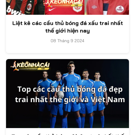
Liệt kê các cầu thủ bóng đá xấu trai nhất
thế giới hiện nay
08 Tháng 9 2024