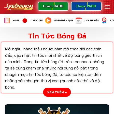
Bỏ
Cược DA88
Cược Wi88
qua
nội
HOME
LIVESCORE
VIDEO NHẬN ĐỊNH
LỊCH THI ĐẤU
KQ
dung
Tin Tức Bóng Đá
Mỗi ngày, hàng triệu người hâm mộ theo dõi các trận
đấu, cập nhật tin tức mới nhất về đội bóng yêu thích
của mình. Trong tin tức bóng đá trên
keonhacai
chúng
ta sẽ cùng khám phá những nội dung nổi bật trong
chuyên mục tin tức bóng đá, từ các sự kiện lớn đến
những câu chuyện thú vị xoay quanh cầu thủ và đội
bóng.
XEM THÊM »
Chuyên mục tin tức bóng đá không chỉ đơn thuần là
những thông tin về cầu thủ hay đội bóng, mà còn chứa
đựng những câu chuyện đầy cảm xúc, những thách