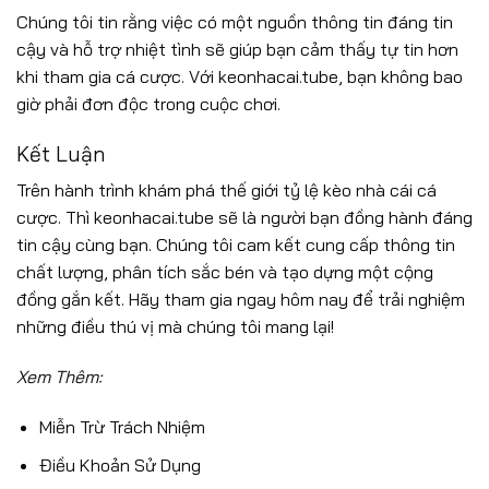
Chúng tôi tin rằng việc có một nguồn thông tin đáng tin
cậy và hỗ trợ nhiệt tình sẽ giúp bạn cảm thấy tự tin hơn
khi tham gia cá cược. Với keonhacai.tube, bạn không bao
giờ phải đơn độc trong cuộc chơi.
Kết Luận
Trên hành trình khám phá thế giới tỷ lệ kèo nhà cái cá
cược. Thì keonhacai.tube sẽ là người bạn đồng hành đáng
tin cậy cùng bạn. Chúng tôi cam kết cung cấp thông tin
chất lượng, phân tích sắc bén và tạo dựng một cộng
đồng gắn kết. Hãy tham gia ngay hôm nay để trải nghiệm
những điều thú vị mà chúng tôi mang lại!
Xem Thêm:
Miễn Trừ Trách Nhiệm
Điều Khoản Sử Dụng