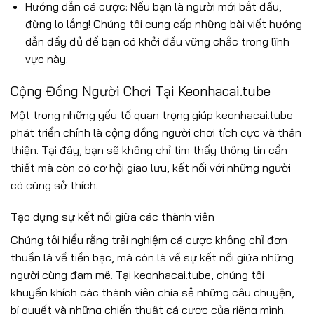
Hướng dẫn cá cược: Nếu bạn là người mới bắt đầu,
đừng lo lắng! Chúng tôi cung cấp những bài viết hướng
dẫn đầy đủ để bạn có khởi đầu vững chắc trong lĩnh
vực này.
Cộng Đồng Người Chơi Tại Keonhacai.tube
Một trong những yếu tố quan trọng giúp keonhacai.tube
phát triển chính là cộng đồng người chơi tích cực và thân
thiện. Tại đây, bạn sẽ không chỉ tìm thấy thông tin cần
thiết mà còn có cơ hội giao lưu, kết nối với những người
có cùng sở thích.
Tạo dựng sự kết nối giữa các thành viên
Chúng tôi hiểu rằng trải nghiệm cá cược không chỉ đơn
thuần là về tiền bạc, mà còn là về sự kết nối giữa những
người cùng đam mê. Tại keonhacai.tube, chúng tôi
khuyến khích các thành viên chia sẻ những câu chuyện,
bí quyết và những chiến thuật cá cược của riêng mình.