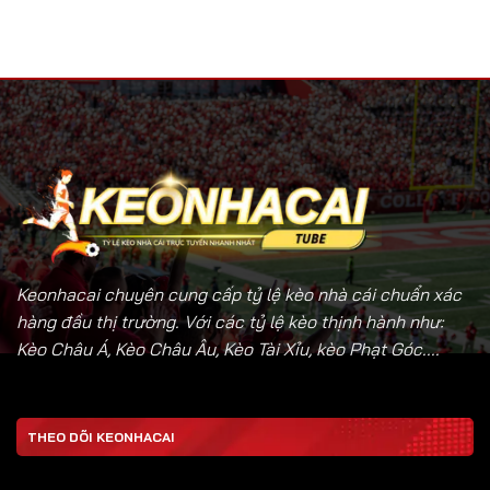
Keonhacai chuyên cung cấp tỷ lệ kèo nhà cái chuẩn xác
hàng đầu thị trường. Với các tỷ lệ kèo thịnh hành như:
Kèo Châu Á, Kèo Châu Âu, Kèo Tài Xỉu, kèo Phạt Góc....
THEO DÕI KEONHACAI