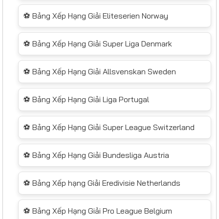
⚽ Bảng Xếp Hạng Giải Eliteserien Norway
⚽ Bảng Xếp Hạng Giải Super Liga Denmark
⚽ Bảng Xếp Hạng Giải Allsvenskan Sweden
⚽ Bảng Xếp Hạng Giải Liga Portugal
⚽ Bảng Xếp Hạng Giải Super League Switzerland
⚽ Bảng Xếp Hạng Giải Bundesliga Austria
⚽ Bảng Xếp hạng Giải Eredivisie Netherlands
⚽ Bảng Xếp Hạng Giải Pro League Belgium