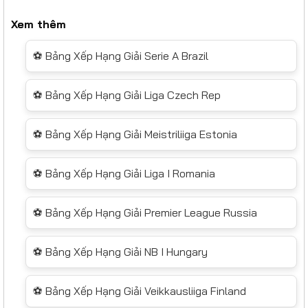
Xem thêm
⚽ Bảng Xếp Hạng Giải Serie A Brazil
⚽ Bảng Xếp Hạng Giải Liga Czech Rep
⚽ Bảng Xếp Hạng Giải Meistriliiga Estonia
⚽ Bảng Xếp Hạng Giải Liga I Romania
⚽ Bảng Xếp Hạng Giải Premier League Russia
⚽ Bảng Xếp Hạng Giải NB I Hungary
⚽ Bảng Xếp Hạng Giải Veikkausliiga Finland