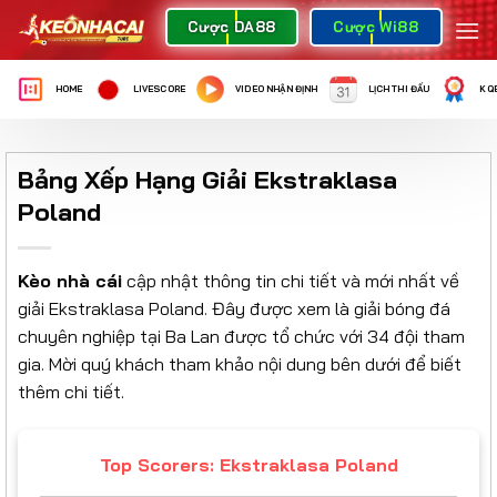
Bỏ
Cược DA88
Cược Wi88
qua
nội
HOME
LIVESCORE
VIDEO NHẬN ĐỊNH
LỊCH THI ĐẤU
KQ
dung
Bảng Xếp Hạng Giải Ekstraklasa
Poland
Kèo nhà cái
cập nhật thông tin chi tiết và mới nhất về
giải Ekstraklasa Poland. Đây được xem là giải bóng đá
chuyên nghiệp tại Ba Lan được tổ chức với 34 đội tham
gia. Mời quý khách tham khảo nội dung bên dưới để biết
thêm chi tiết.
Top Scorers: Ekstraklasa Poland