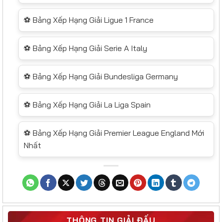
⚽ Bảng Xếp Hạng Giải Ligue 1 France
⚽ Bảng Xếp Hạng Giải Serie A Italy
⚽ Bảng Xếp Hạng Giải Bundesliga Germany
⚽ Bảng Xếp Hạng Giải La Liga Spain
⚽ Bảng Xếp Hạng Giải Premier League England Mới
Nhất
THÔNG TIN GIẢI ĐẤU