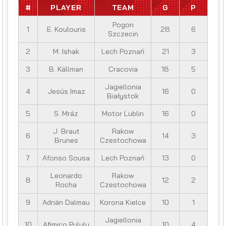
#
PLAYER
TEAM
G
P
Pogon
1
E. Koulouris
28
6
Szczecin
2
M. Ishak
Lech Poznań
21
3
3
B. Källman
Cracovia
18
5
Jagiellonia
4
Jesús Imaz
16
0
Białystok
5
S. Mráz
Motor Lublin
16
0
J. Braut
Rakow
6
14
3
Brunes
Czestochowa
7
Afonso Sousa
Lech Poznań
13
0
Leonardo
Rakow
8
12
2
Rocha
Czestochowa
9
Adrián Dalmau
Korona Kielce
10
1
Jagiellonia
10
Afimico Pululu
10
4