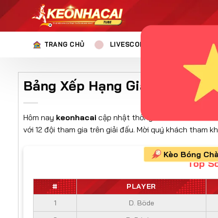
Bỏ
qua
nội
dung
TRANG CHỦ
LIVESCORE
BXH BÓNG ĐÁ
Bảng Xếp Hạng Giải NB I Hun
Hôm nay
keonhacai
cập nhật thông tin chi tiết mới nh
với 12 đội tham gia trên giải đấu. Mời quý khách tham kh
Kèo Bóng Ch
Top Sc
#
PLAYER
1
D. Böde