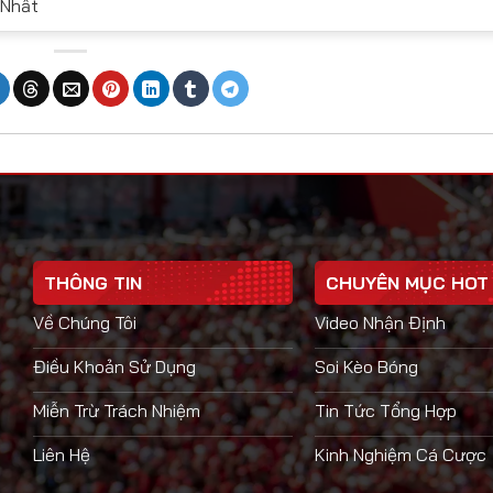
 Nhất
THÔNG TIN
CHUYÊN MỤC HOT
Về Chúng Tôi
Video Nhận Định
Điều Khoản Sử Dụng
Soi Kèo Bóng
Miễn Trừ Trách Nhiệm
Tin Tức Tổng Hợp
Liên Hệ
Kinh Nghiệm Cá Cược