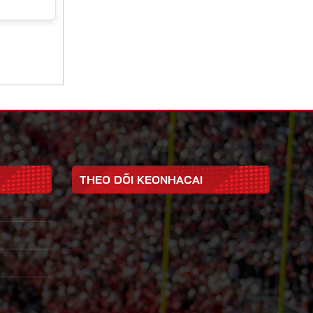
THEO DÕI KEONHACAI