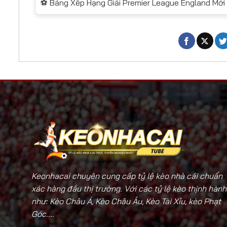
⚽ Bảng Xếp Hạng Giải Premier League England Mới
Keonhacai chuyên cung cấp tỷ lệ kèo nhà cái chuẩn
xác hàng đầu thị trường. Với các tỷ lệ kèo thịnh hành
như: Kèo Châu Á, Kèo Châu Âu, Kèo Tài Xỉu, kèo Phạt
Góc....