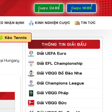
Cược DA88
Cược Wi88
EO NHẬN ĐỊNH
KINH NGHIỆM CƯỢC
TIN TỨC
Kèo Tennis
THÔNG TIN GIẢI ĐẤU
Giải UEFA Euro
tại Hungary
Giải EFL Championship
Giải VĐQG Bồ Đào Nha
Giải Champions League
Giải VĐQG Pháp
Giải VĐQG Đức