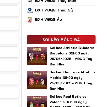
BXH VĐQG Thụy Điển
BXH VĐQG Thụy Sỷ
BXH VĐQG Áo
SOI KÈO BÓNG ĐÁ
Soi kèo Athletic Bilbao vs
Barcelona 02h00 ngày
25/05/2025 - VĐQG Tây
Ban Nha
Soi kèo Girona vs Atletico
Madrid 19h00 ngày
25/05/2025 - VĐQG Tây
Ban Nha
Soi kèo Real Betis vs
Valencia 02h00 ngày