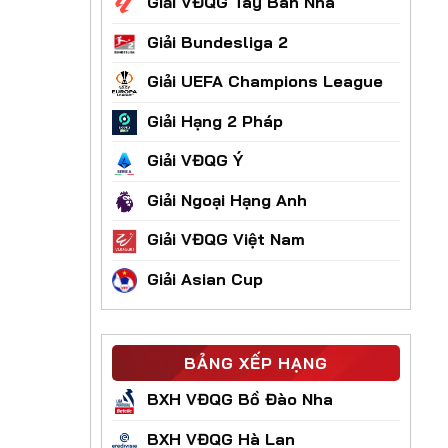
Giải VĐQG Tây Ban Nha
Giải Bundesliga 2
Giải UEFA Champions League
Giải Hạng 2 Pháp
Giải VĐQG Ý
Giải Ngoại Hạng Anh
Giải VĐQG Việt Nam
Giải Asian Cup
BẢNG XẾP HẠNG
BXH VĐQG Bồ Đào Nha
BXH VĐQG Hà Lan