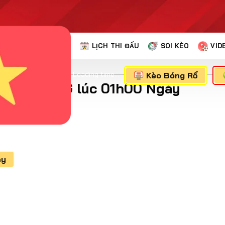
KẾT QUẢ
LỊCH THI ĐẤU
SOI KÈO
VID
Loading time...
Kèo Bóng Rổ
enne vs PSG lúc 01h00 Ngày
ày