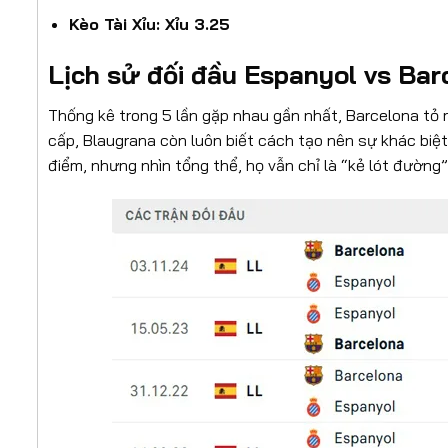
Kèo Tài Xỉu: Xỉu 3.25
Lịch sử đối đầu Espanyol vs Bar
Thống kê trong 5 lần gặp nhau gần nhất, Barcelona tỏ r
cấp, Blaugrana còn luôn biết cách tạo nên sự khác biệt
điểm, nhưng nhìn tổng thể, họ vẫn chỉ là “kẻ lót đường