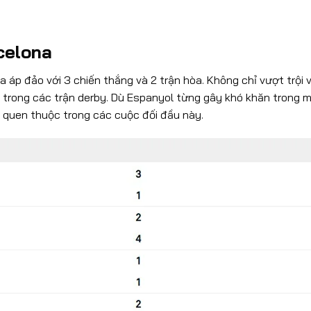
celona
a áp đảo với 3 chiến thắng và 2 trận hòa. Không chỉ vượt trội 
 trong các trận derby. Dù Espanyol từng gây khó khăn trong m
” quen thuộc trong các cuộc đối đầu này.