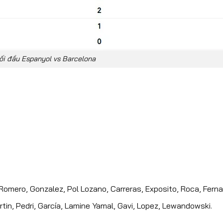
ối đầu Espanyol vs Barcelona
, Romero, Gonzalez, Pol Lozano, Carreras, Exposito, Roca, Fern
tin, Pedri, García, Lamine Yamal, Gavi, Lopez, Lewandowski.