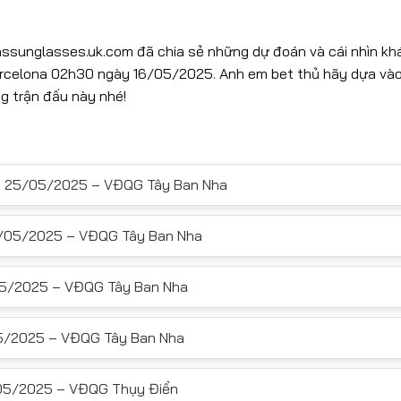
anssunglasses.uk.com đã chia sẻ những dự đoán và cái nhìn k
Barcelona 02h30 ngày 16/05/2025. Anh em bet thủ hãy dựa và
ng trận đấu này nhé!
gày 25/05/2025 – VĐQG Tây Ban Nha
25/05/2025 – VĐQG Tây Ban Nha
/05/2025 – VĐQG Tây Ban Nha
05/2025 – VĐQG Tây Ban Nha
/05/2025 – VĐQG Thụy Điển