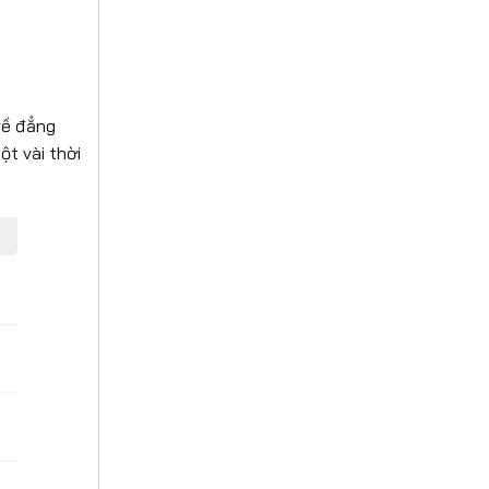
về đẳng
ột vài thời