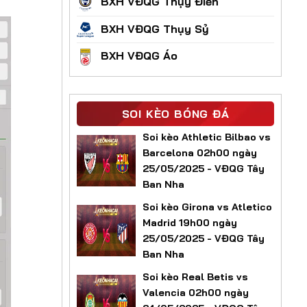
BXH VĐQG Thụy Điển
BXH VĐQG Thụy Sỷ
BXH VĐQG Áo
SOI KÈO BÓNG ĐÁ
Soi kèo Athletic Bilbao vs
Barcelona 02h00 ngày
25/05/2025 - VĐQG Tây
Ban Nha
Soi kèo Girona vs Atletico
Madrid 19h00 ngày
25/05/2025 - VĐQG Tây
Ban Nha
Soi kèo Real Betis vs
Valencia 02h00 ngày