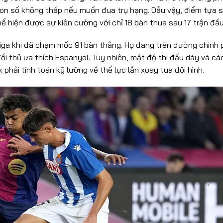
 con số không thấp nếu muốn đua trụ hạng. Dẫu vậy, điểm tựa 
ể hiện được sự kiên cường với chỉ 18 bàn thua sau 17 trận đấu
Liga khi đã chạm mốc 91 bàn thắng. Họ đang trên đường chinh 
ối thủ ưa thích Espanyol. Tuy nhiên, mật độ thi đấu dày và cá
 phải tính toán kỹ lưỡng về thể lực lẫn xoay tua đội hình.