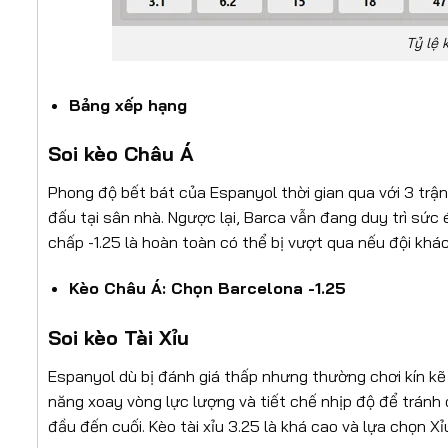
Tỷ lệ 
Bảng xếp hạng
Soi kèo Châu Á
Phong độ bết bát của Espanyol thời gian qua với 3 trận
đấu tại sân nhà. Ngược lại, Barca vẫn đang duy trì sứ
chấp -1.25 là hoàn toàn có thể bị vượt qua nếu đội khá
Kèo Châu Á: Chọn Barcelona -1.25
Soi kèo Tài Xỉu
Espanyol dù bị đánh giá thấp nhưng thường chơi kín kẽ 
năng xoay vòng lực lượng và tiết chế nhịp độ để tránh q
đầu đến cuối. Kèo tài xỉu 3.25 là khá cao và lựa chọn 