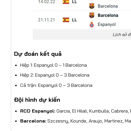
Lịch sử đ
Dự đoán kết quả
Hiệp 1: Espanyol 0 – 1 Barcelona
Hiệp 2: Espanyol 0 – 3 Barcelona
Cả trận: Espanyol 0 – 3 Barcelona
Đội hình dự kiến
RCD Espanyol:
Garcia, El Hilali, Kumbulla, Cabrera
Barcelona:
Szczesny, Kounde, Araujo, Martinez, Mar