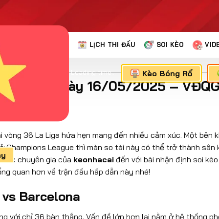
KẾT QUẢ
LỊCH THI ĐẤU
SOI KÈO
VID
Loading time...
Kèo Bóng Rổ
na 02h30 ngày 16/05/2025 – VĐQG
ại vòng 36 La Liga hứa hẹn mang đến nhiều cảm xúc. Một bên 
 ở Champions League thì màn so tài này có thể trở thành sân
ày
i các chuyên gia của
keonhacai
đến với bài nhận định soi kè
ng quan hơn về trận đấu hấp dẫn này nhé!
 vs Barcelona
g với chỉ 36 bàn thắng. Vấn đề lớn hơn lại nằm ở hệ thống p