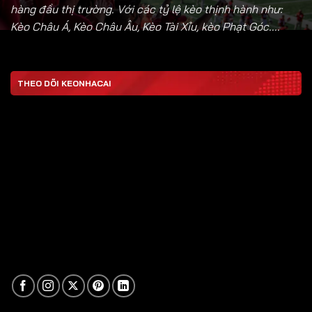
hàng đầu thị trường. Với các tỷ lệ kèo thịnh hành như:
Kèo Châu Á, Kèo Châu Âu, Kèo Tài Xỉu, kèo Phạt Góc....
THEO DÕI KEONHACAI