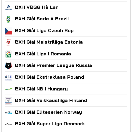
BXH VĐQG Hà Lan
BXH Giải Serie A Brazil
BXH Giải Liga Czech Rep
BXH Giải Meistriliiga Estonia
BXH Giải Liga I Romania
BXH Giải Premier League Russia
BXH Giải Ekstraklasa Poland
BXH Giải NB I Hungary
BXH Giải Veikkausliiga Finland
BXH Giải Eliteserien Norway
BXH Giải Super Liga Denmark