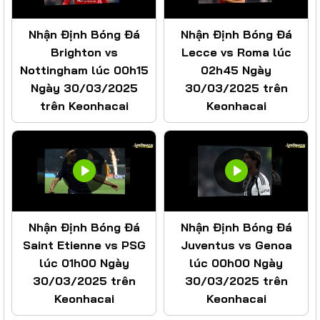
Nhận Định Bóng Đá
Nhận Định Bóng Đá
Brighton vs
Lecce vs Roma lúc
Nottingham lúc 00h15
02h45 Ngày
Ngày 30/03/2025
30/03/2025 trên
trên Keonhacai
Keonhacai
Nhận Định Bóng Đá
Nhận Định Bóng Đá
Saint Etienne vs PSG
Juventus vs Genoa
lúc 01h00 Ngày
lúc 00h00 Ngày
30/03/2025 trên
30/03/2025 trên
Keonhacai
Keonhacai