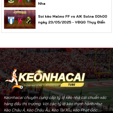
Nha
Soi kèo Malmo FF vs AIK Solna 00h00
ngày 23/05/2025 - VĐQG Thụy Điển
Keonhacai chuyên cung cấp tỷ lệ kèo nhà cái chuẩn xác
hàng đầu thị trường. Với các tỷ lệ kèo thịnh hành như:
Kèo Châu Á, Kèo Châu Âu, Kèo Tài Xỉu, kèo Phạt Góc....