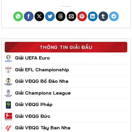
THÔNG TIN GIẢI ĐẤU
Giải UEFA Euro
Giải EFL Championship
Giải VĐQG Bồ Đào Nha
Giải Champions League
Giải VĐQG Pháp
Giải VĐQG Đức
Giải VĐQG Tây Ban Nha