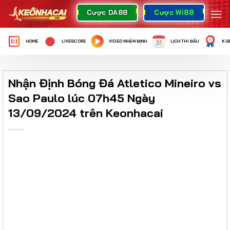
Bỏ
Cược DA88
Cược Wi88
qua
nội
HOME
LIVESCORE
VIDEO NHẬN ĐỊNH
LỊCH THI ĐẤU
KQ
dung
Nhận Định Bóng Đá Atletico Mineiro vs
Sao Paulo lúc 07h45 Ngày
13/09/2024 trên Keonhacai