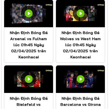
Nhận Định Bóng Đá
Nhận Định Bóng Đá
Arsenal vs Fulham
Wolves vs West Ham
lúc 01h45 Ngày
lúc 01h45 Ngày
02/04/2025 trên
02/04/2025 trên
Keonhacai
Keonhacai
Nhận Định Bóng Đá
Nhận Định Bóng Đá
Bielefeld vs
Barcelona vs Girona