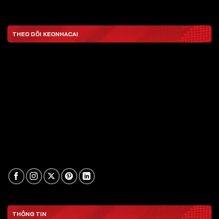
THEO DÕI KEONHACAI
THÔNG TIN