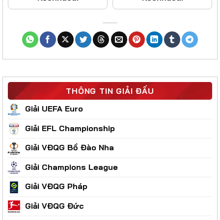
THÔNG TIN GIẢI ĐẤU
Giải UEFA Euro
Giải EFL Championship
Giải VĐQG Bồ Đào Nha
Giải Champions League
Giải VĐQG Pháp
Giải VĐQG Đức