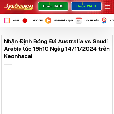
Bỏ
Cược DA88
Cược Wi88
qua
nội
HOME
LIVESCORE
VIDEO NHẬN ĐỊNH
LỊCH THI ĐẤU
KQ
dung
Nhận Định Bóng Đá Australia vs Saudi
Arabia lúc 16h10 Ngày 14/11/2024 trên
Keonhacai