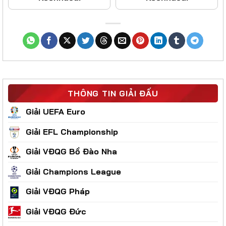
THÔNG TIN GIẢI ĐẤU
Giải UEFA Euro
Giải EFL Championship
Giải VĐQG Bồ Đào Nha
Giải Champions League
Giải VĐQG Pháp
Giải VĐQG Đức