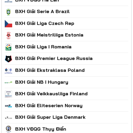
BXH Giải Serie A Brazil
BXH Giải Liga Czech Rep
BXH Giải Meistriliiga Estonia
BXH Giải Liga I Romania
BXH Giải Premier League Russia
BXH Giải Ekstraklasa Poland
BXH Giải NB I Hungary
BXH Giải Veikkausliiga Finland
BXH Giải Eliteserien Norway
BXH Giải Super Liga Denmark
BXH VĐQG Thụy Điển