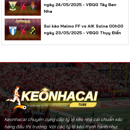
ngày 24/05/2025 - VĐQG Tây Ban
Nha
Soi kèo Malmo FF vs AIK Solna 00h00
ngày 23/05/2025 - VĐQG Thụy Điển
Keonhacai chuyên cung cấp tỷ lệ kèo nhà cái chuẩn xác
hàng đầu thị trường. Với các tỷ lệ kèo thịnh hành như: