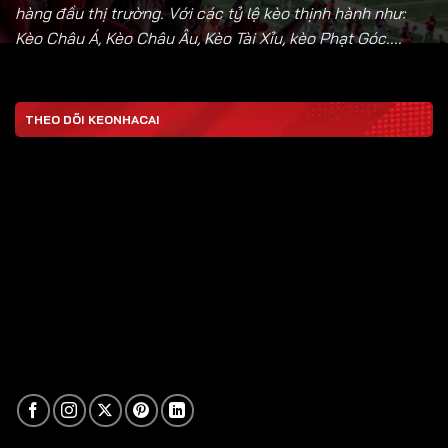
hàng đầu thị trường. Với các tỷ lệ kèo thịnh hành như:
Kèo Châu Á, Kèo Châu Âu, Kèo Tài Xỉu, kèo Phạt Góc....
THEO DÕI KEONHACAI