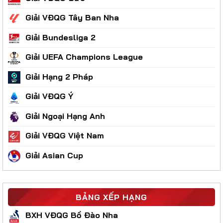
Giải VĐQG Tây Ban Nha
Giải Bundesliga 2
Giải UEFA Champions League
Giải Hạng 2 Pháp
Giải VĐQG Ý
Giải Ngoại Hạng Anh
Giải VĐQG Việt Nam
Giải Asian Cup
BẢNG XẾP HẠNG
BXH VĐQG Bồ Đào Nha