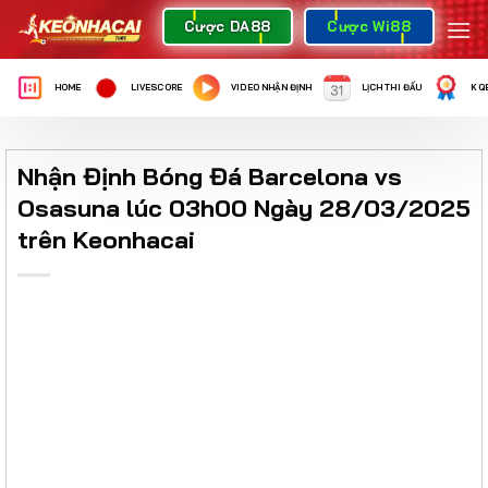
Bỏ
Cược DA88
Cược Wi88
qua
nội
HOME
LIVESCORE
VIDEO NHẬN ĐỊNH
LỊCH THI ĐẤU
KQ
dung
Nhận Định Bóng Đá Barcelona vs
Osasuna lúc 03h00 Ngày 28/03/2025
trên Keonhacai