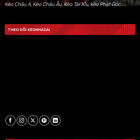
Kèo Châu Á, Kèo Châu Âu, Kèo Tài Xỉu, kèo Phạt Góc....
THEO DÕI KEONHACAI