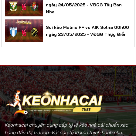
ngày 24/05/2025 - VĐQG Tây Ban
Nha
Soi kèo Malmo FF vs AIK Solna 00h00
ngày 23/05/2025 - VĐQG Thụy Điển
Keonhacai chuyên cung cấp tỷ lệ kèo nhà cái chuẩn xác
hàng đầu thị trường. Với các tỷ lệ kèo thịnh hành như: