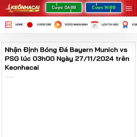
Bỏ
Cược DA88
Cược Wi88
qua
nội
HOME
LIVESCORE
VIDEO NHẬN ĐỊNH
LỊCH THI ĐẤU
KQ
dung
Nhận Định Bóng Đá Bayern Munich vs
PSG lúc 03h00 Ngày 27/11/2024 trên
Keonhacai