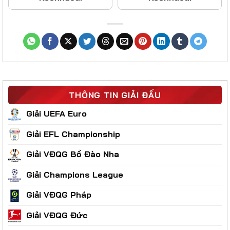
THÔNG TIN GIẢI ĐẤU
Giải UEFA Euro
Giải EFL Championship
Giải VĐQG Bồ Đào Nha
Giải Champions League
Giải VĐQG Pháp
Giải VĐQG Đức