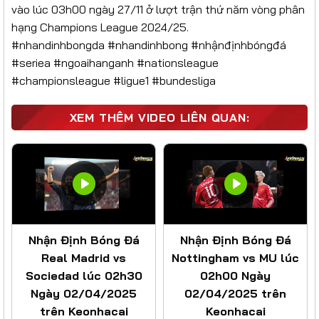
vào lúc 03h00 ngày 27/11 ở lượt trận thứ năm vòng phân
hạng Champions League 2024/25.
#nhandinhbongda #nhandinhbong #nhậnđịnhbóngđá
#seriea #ngoaihanganh #nationsleague
#championsleague #ligue1 #bundesliga
XEM THÊM VIDEO LIÊN QUAN:
Nhận Định Bóng Đá
Nhận Định Bóng Đá
Real Madrid vs
Nottingham vs MU lúc
Sociedad lúc 02h30
02h00 Ngày
Ngày 02/04/2025
02/04/2025 trên
trên Keonhacai
Keonhacai