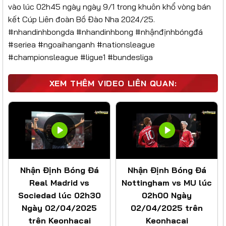
vào lúc 02h45 ngày ngày 9/1 trong khuôn khổ vòng bán
kết Cúp Liên đoàn Bồ Đào Nha 2024/25.
#nhandinhbongda #nhandinhbong #nhậnđịnhbóngđá
#seriea #ngoaihanganh #nationsleague
#championsleague #ligue1 #bundesliga
XEM THÊM VIDEO LIÊN QUAN:
Nhận Định Bóng Đá
Nhận Định Bóng Đá
Real Madrid vs
Nottingham vs MU lúc
Sociedad lúc 02h30
02h00 Ngày
Ngày 02/04/2025
02/04/2025 trên
trên Keonhacai
Keonhacai