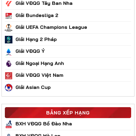
Giải VĐQG Tây Ban Nha
Giải Bundesliga 2
Giải UEFA Champions League
Giải Hạng 2 Pháp
Giải VĐQG Ý
Giải Ngoại Hạng Anh
Giải VĐQG Việt Nam
Giải Asian Cup
BẢNG XẾP HẠNG
BXH VĐQG Bồ Đào Nha
BXH VĐQG Hà Lan