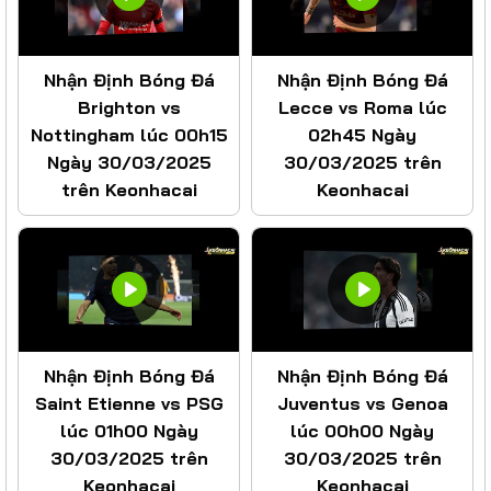
Nhận Định Bóng Đá
Nhận Định Bóng Đá
Brighton vs
Lecce vs Roma lúc
Nottingham lúc 00h15
02h45 Ngày
Ngày 30/03/2025
30/03/2025 trên
trên Keonhacai
Keonhacai
Nhận Định Bóng Đá
Nhận Định Bóng Đá
Saint Etienne vs PSG
Juventus vs Genoa
lúc 01h00 Ngày
lúc 00h00 Ngày
30/03/2025 trên
30/03/2025 trên
Keonhacai
Keonhacai