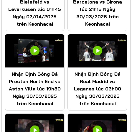
Bielefeld vs
Barcelona vs Girona
Leverkusen lúc 01h45
lúc 21h15 Ngày
Ngày 02/04/2025
30/03/2025 trên
trên Keonhacai
Keonhacai
Nhận Định Bóng Đá
Nhận Định Bóng Đá
Preston North End vs
Real Madrid vs
Aston Villa lúc 19h30
Leganes lúc 03h00
Ngày 30/03/2025
Ngày 30/03/2025
trên Keonhacai
trên Keonhacai