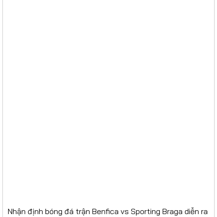
Nhận định bóng đá trận Benfica vs Sporting Braga diễn ra