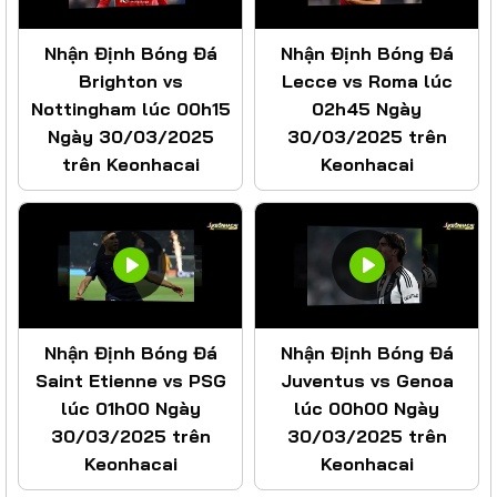
Nhận Định Bóng Đá
Nhận Định Bóng Đá
Brighton vs
Lecce vs Roma lúc
Nottingham lúc 00h15
02h45 Ngày
Ngày 30/03/2025
30/03/2025 trên
trên Keonhacai
Keonhacai
Nhận Định Bóng Đá
Nhận Định Bóng Đá
Saint Etienne vs PSG
Juventus vs Genoa
lúc 01h00 Ngày
lúc 00h00 Ngày
30/03/2025 trên
30/03/2025 trên
Keonhacai
Keonhacai