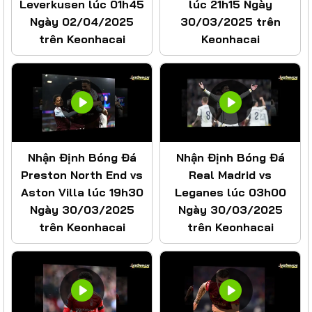
Leverkusen lúc 01h45
lúc 21h15 Ngày
Ngày 02/04/2025
30/03/2025 trên
trên Keonhacai
Keonhacai
Nhận Định Bóng Đá
Nhận Định Bóng Đá
Preston North End vs
Real Madrid vs
Aston Villa lúc 19h30
Leganes lúc 03h00
Ngày 30/03/2025
Ngày 30/03/2025
trên Keonhacai
trên Keonhacai