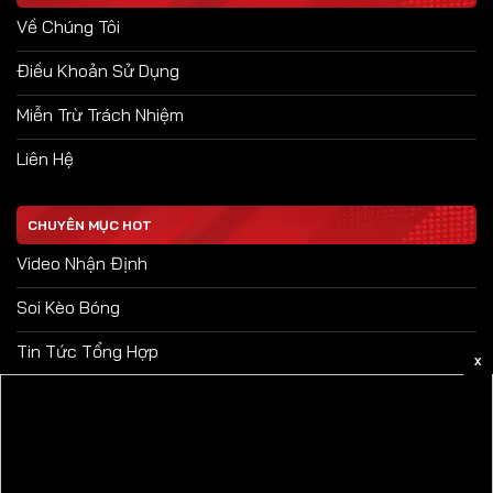
Về Chúng Tôi
Điều Khoản Sử Dụng
Miễn Trừ Trách Nhiệm
Liên Hệ
CHUYÊN MỤC HOT
Video Nhận Định
Soi Kèo Bóng
Tin Tức Tổng Hợp
X
Kinh Nghiệm Cá Cược