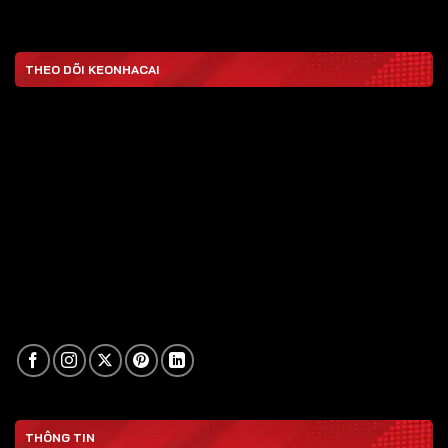
THEO DÕI KEONHACAI
THÔNG TIN