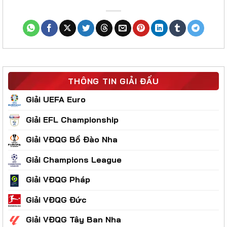
THÔNG TIN GIẢI ĐẤU
Giải UEFA Euro
Giải EFL Championship
Giải VĐQG Bồ Đào Nha
Giải Champions League
Giải VĐQG Pháp
Giải VĐQG Đức
Giải VĐQG Tây Ban Nha