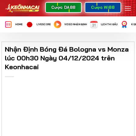
Bỏ
Cược DA88
Cược Wi88
qua
nội
HOME
LIVESCORE
VIDEO NHẬN ĐỊNH
LỊCH THI ĐẤU
KQ
dung
Nhận Định Bóng Đá Bologna vs Monza
lúc 00h30 Ngày 04/12/2024 trên
Keonhacai