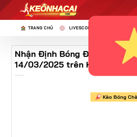
Bỏ
qua
nội
dung
TRANG CHỦ
LIVESCORE
BXH BÓNG ĐÁ
Nhận Định Bóng Đá Chelsea 
14/03/2025 trên Keonhacai
Kèo Bóng Ch