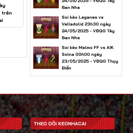
24/05/2025 - VĐQG Tây
ày
Ban Nha
 trên
Soi kèo Leganes vs
ai
Valladolid 23h30 ngày
24/05/2025 - VĐQG Tây
Ban Nha
Soi kèo Malmo FF vs AIK
Solna 00h00 ngày
23/05/2025 - VĐQG Thụy
Điển
THEO DÕI KEONHACAI