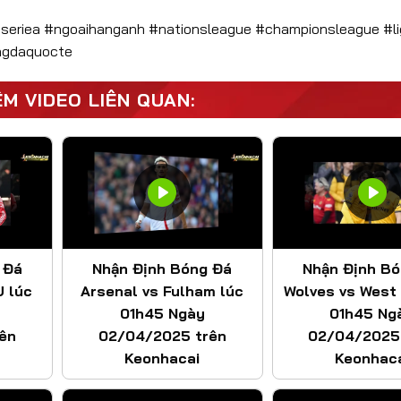
eriea #ngoaihanganh #nationsleague #championsleague #li
ongdaquocte
M VIDEO LIÊN QUAN:
 Đá
Nhận Định Bóng Đá
Nhận Định Bó
U lúc
Arsenal vs Fulham lúc
Wolves vs West
01h45 Ngày
01h45 Ng
ên
02/04/2025 trên
02/04/2025
Keonhacai
Keonhac