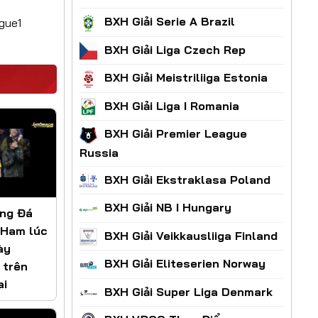
BXH Giải Serie A Brazil
gue1
BXH Giải Liga Czech Rep
BXH Giải Meistriliiga Estonia
BXH Giải Liga I Romania
BXH Giải Premier League
Russia
BXH Giải Ekstraklasa Poland
BXH Giải NB I Hungary
ng Đá
 Ham lúc
BXH Giải Veikkausliiga Finland
ày
BXH Giải Eliteserien Norway
 trên
ai
BXH Giải Super Liga Denmark