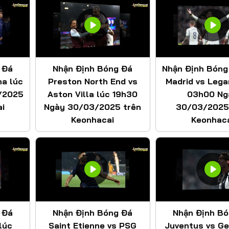
 Đá
Nhận Định Bóng Đá
Nhận Định Bóng
na lúc
Preston North End vs
Madrid vs Lega
/2025
Aston Villa lúc 19h30
03h00 Ng
i
Ngày 30/03/2025 trên
30/03/2025
Keonhacai
Keonhac
 Đá
Nhận Định Bóng Đá
Nhận Định Bó
lúc
Saint Etienne vs PSG
Juventus vs Ge