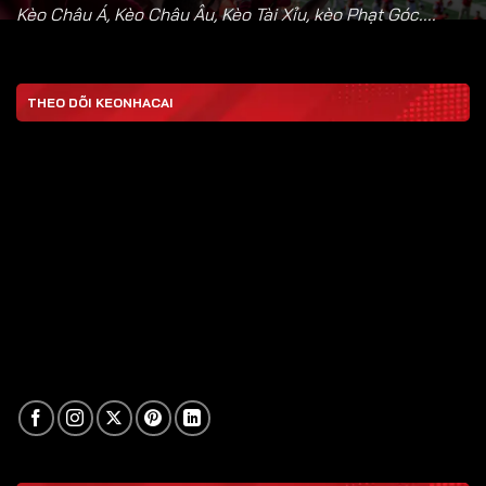
Kèo Châu Á, Kèo Châu Âu, Kèo Tài Xỉu, kèo Phạt Góc....
THEO DÕI KEONHACAI