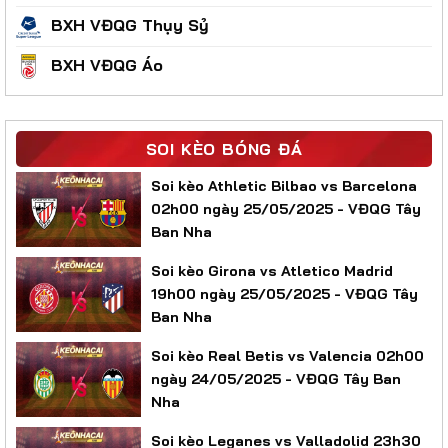
BXH VĐQG Thụy Sỷ
BXH VĐQG Áo
SOI KÈO BÓNG ĐÁ
Soi kèo Athletic Bilbao vs Barcelona
02h00 ngày 25/05/2025 - VĐQG Tây
Ban Nha
Soi kèo Girona vs Atletico Madrid
19h00 ngày 25/05/2025 - VĐQG Tây
Ban Nha
Soi kèo Real Betis vs Valencia 02h00
ngày 24/05/2025 - VĐQG Tây Ban
Nha
Soi kèo Leganes vs Valladolid 23h30