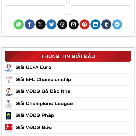
THÔNG TIN GIẢI ĐẤU
Giải UEFA Euro
Giải EFL Championship
Giải VĐQG Bồ Đào Nha
Giải Champions League
Giải VĐQG Pháp
Giải VĐQG Đức