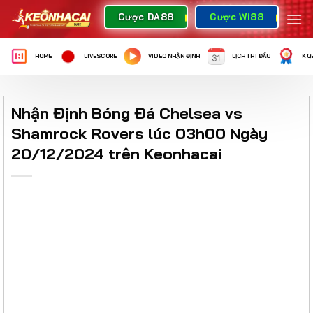
Bỏ
Cược DA88
Cược Wi88
qua
nội
HOME
LIVESCORE
VIDEO NHẬN ĐỊNH
LỊCH THI ĐẤU
KQ
dung
Nhận Định Bóng Đá Chelsea vs
Shamrock Rovers lúc 03h00 Ngày
20/12/2024 trên Keonhacai