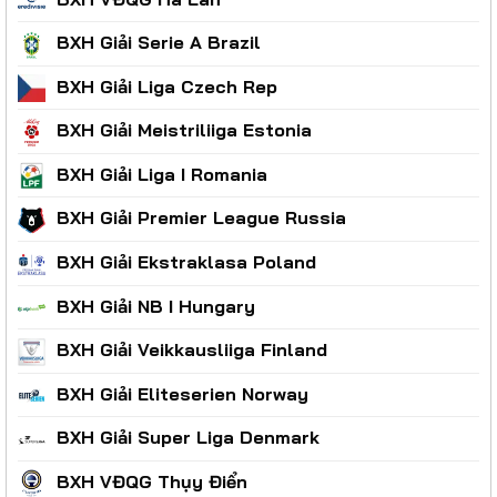
BXH Giải Serie A Brazil
BXH Giải Liga Czech Rep
BXH Giải Meistriliiga Estonia
BXH Giải Liga I Romania
BXH Giải Premier League Russia
BXH Giải Ekstraklasa Poland
BXH Giải NB I Hungary
BXH Giải Veikkausliiga Finland
BXH Giải Eliteserien Norway
BXH Giải Super Liga Denmark
BXH VĐQG Thụy Điển