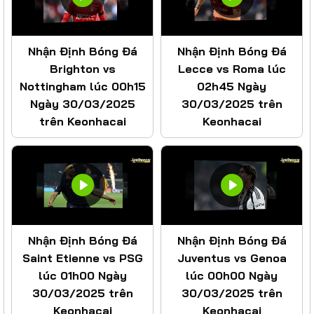
Nhận Định Bóng Đá
Nhận Định Bóng Đá
Brighton vs
Lecce vs Roma lúc
Nottingham lúc 00h15
02h45 Ngày
Ngày 30/03/2025
30/03/2025 trên
trên Keonhacai
Keonhacai
Nhận Định Bóng Đá
Nhận Định Bóng Đá
Saint Etienne vs PSG
Juventus vs Genoa
lúc 01h00 Ngày
lúc 00h00 Ngày
30/03/2025 trên
30/03/2025 trên
Keonhacai
Keonhacai