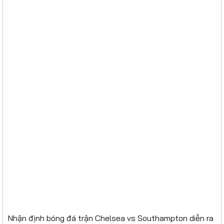
Nhận định bóng đá trận Chelsea vs Southampton diễn ra