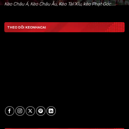
Kèo Châu Á, Kèo Châu Âu, Kèo Tài Xỉu, kèo Phạt Góc....
THEO DÕI KEONHACAI