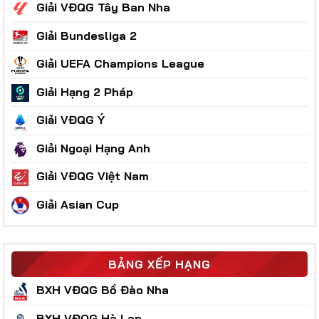
Giải VĐQG Tây Ban Nha
Giải Bundesliga 2
Giải UEFA Champions League
Giải Hạng 2 Pháp
Giải VĐQG Ý
Giải Ngoại Hạng Anh
Giải VĐQG Việt Nam
Giải Asian Cup
BẢNG XẾP HẠNG
BXH VĐQG Bồ Đào Nha
BXH VĐQG Hà Lan