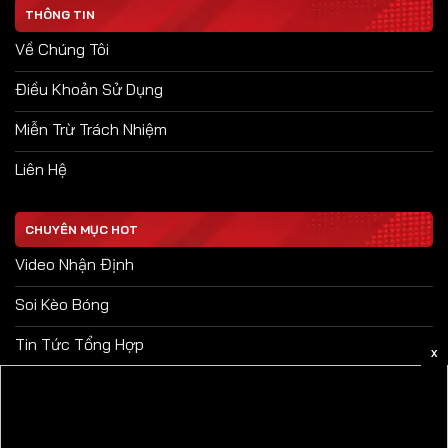
THÔNG TIN
Về Chúng Tôi
Điều Khoản Sử Dụng
Miễn Trừ Trách Nhiệm
Liên Hệ
CHUYÊN MỤC HOT
Video Nhận Định
Soi Kèo Bóng
Tin Tức Tổng Hợp
X
Kinh Nghiệm Cá Cược