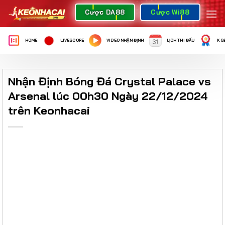
Bỏ
Cược DA88
Cược Wi88
qua
nội
HOME
LIVESCORE
VIDEO NHẬN ĐỊNH
LỊCH THI ĐẤU
KQ
dung
Nhận Định Bóng Đá Crystal Palace vs
Arsenal lúc 00h30 Ngày 22/12/2024
trên Keonhacai