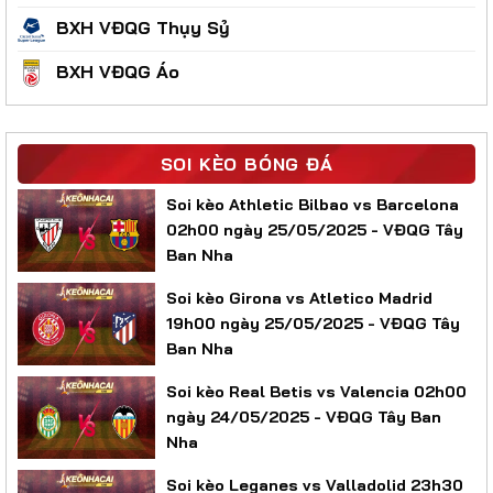
BXH VĐQG Thụy Sỷ
BXH VĐQG Áo
SOI KÈO BÓNG ĐÁ
Soi kèo Athletic Bilbao vs Barcelona
02h00 ngày 25/05/2025 - VĐQG Tây
Ban Nha
Soi kèo Girona vs Atletico Madrid
19h00 ngày 25/05/2025 - VĐQG Tây
Ban Nha
Soi kèo Real Betis vs Valencia 02h00
ngày 24/05/2025 - VĐQG Tây Ban
Nha
Soi kèo Leganes vs Valladolid 23h30