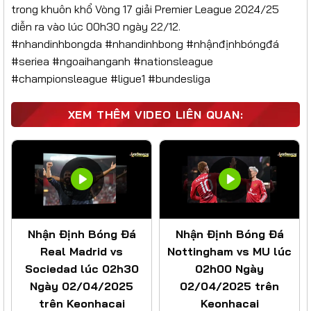
trong khuôn khổ Vòng 17 giải Premier League 2024/25
diễn ra vào lúc 00h30 ngày 22/12.
#nhandinhbongda #nhandinhbong #nhậnđịnhbóngđá
#seriea #ngoaihanganh #nationsleague
#championsleague #ligue1 #bundesliga
XEM THÊM VIDEO LIÊN QUAN:
Nhận Định Bóng Đá
Nhận Định Bóng Đá
Real Madrid vs
Nottingham vs MU lúc
Sociedad lúc 02h30
02h00 Ngày
Ngày 02/04/2025
02/04/2025 trên
trên Keonhacai
Keonhacai