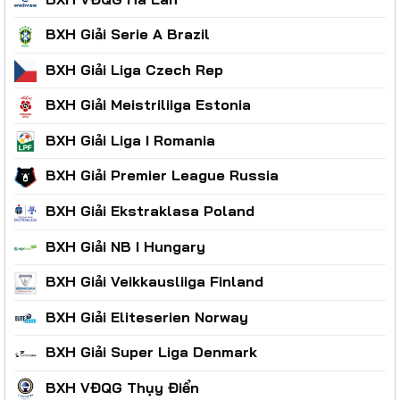
BXH Giải Serie A Brazil
BXH Giải Liga Czech Rep
BXH Giải Meistriliiga Estonia
BXH Giải Liga I Romania
BXH Giải Premier League Russia
BXH Giải Ekstraklasa Poland
BXH Giải NB I Hungary
BXH Giải Veikkausliiga Finland
BXH Giải Eliteserien Norway
BXH Giải Super Liga Denmark
BXH VĐQG Thụy Điển