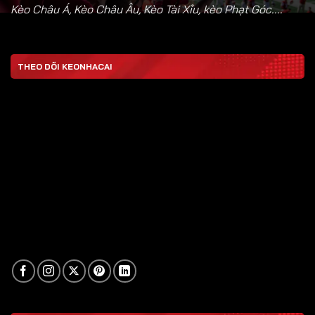
Kèo Châu Á, Kèo Châu Âu, Kèo Tài Xỉu, kèo Phạt Góc....
THEO DÕI KEONHACAI