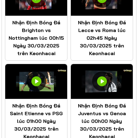
Nhận Định Bóng Đá
Nhận Định Bóng Đá
Brighton vs
Lecce vs Roma lúc
Nottingham lúc 00h15
02h45 Ngày
Ngày 30/03/2025
30/03/2025 trên
trên Keonhacai
Keonhacai
Nhận Định Bóng Đá
Nhận Định Bóng Đá
Saint Etienne vs PSG
Juventus vs Genoa
lúc 01h00 Ngày
lúc 00h00 Ngày
30/03/2025 trên
30/03/2025 trên
Keonhacai
Keonhacai