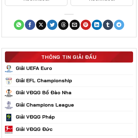
THÔNG TIN GIẢI ĐẤU
Giải UEFA Euro
Giải EFL Championship
Giải VĐQG Bồ Đào Nha
Giải Champions League
Giải VĐQG Pháp
Giải VĐQG Đức