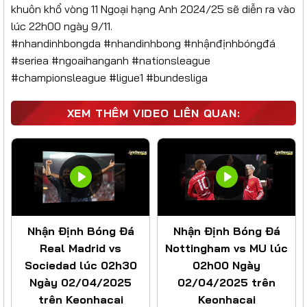
khuôn khổ vòng 11 Ngoại hạng Anh 2024/25 sẽ diễn ra vào
lúc 22h00 ngày 9/11.
#nhandinhbongda #nhandinhbong #nhậnđịnhbóngđá
#seriea #ngoaihanganh #nationsleague
#championsleague #ligue1 #bundesliga
XEM THÊM VIDEO LIÊN QUAN:
Nhận Định Bóng Đá
Nhận Định Bóng Đá
Real Madrid vs
Nottingham vs MU lúc
Sociedad lúc 02h30
02h00 Ngày
Ngày 02/04/2025
02/04/2025 trên
trên Keonhacai
Keonhacai