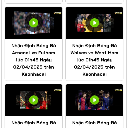
Nhận Định Bóng Đá
Nhận Định Bóng Đá
Arsenal vs Fulham
Wolves vs West Ham
lúc 01h45 Ngày
lúc 01h45 Ngày
02/04/2025 trên
02/04/2025 trên
Keonhacai
Keonhacai
Nhận Định Bóng Đá
Nhận Định Bóng Đá