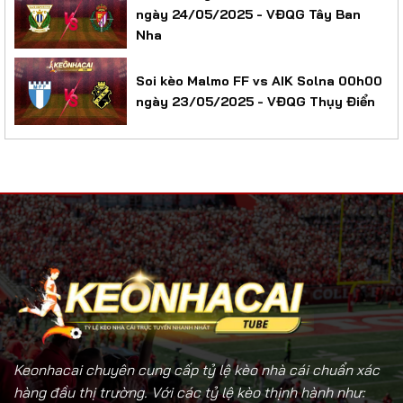
ngày 24/05/2025 - VĐQG Tây Ban
Nha
Soi kèo Malmo FF vs AIK Solna 00h00
ngày 23/05/2025 - VĐQG Thụy Điển
Keonhacai chuyên cung cấp tỷ lệ kèo nhà cái chuẩn xác
hàng đầu thị trường. Với các tỷ lệ kèo thịnh hành như: