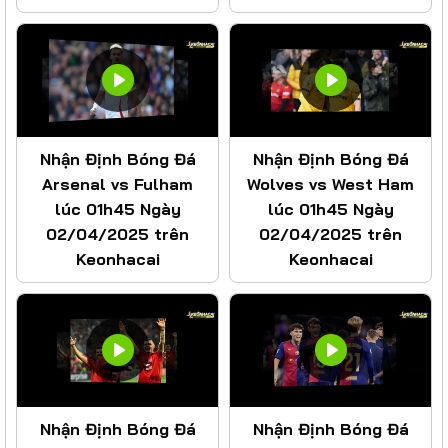
Nhận Định Bóng Đá
Nhận Định Bóng Đá
Arsenal vs Fulham
Wolves vs West Ham
lúc 01h45 Ngày
lúc 01h45 Ngày
02/04/2025 trên
02/04/2025 trên
Keonhacai
Keonhacai
Nhận Định Bóng Đá
Nhận Định Bóng Đá