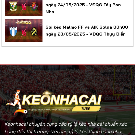
ngày 24/05/2025 - VĐQG Tây Ban
Nha
Soi kèo Malmo FF vs AIK Solna 00h00
ngày 23/05/2025 - VĐQG Thụy Điển
Keonhacai chuyên cung cấp tỷ lệ kèo nhà cái chuẩn xác
hàng đầu thị trường. Với các tỷ lệ kèo thịnh hành như: