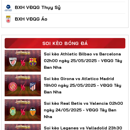
BXH VĐQG Thụy Sỷ
BXH VĐQG Áo
SOI KÈO BÓNG ĐÁ
Soi kèo Athletic Bilbao vs Barcelona
02h00 ngày 25/05/2025 - VĐQG Tây
Ban Nha
Soi kèo Girona vs Atletico Madrid
19h00 ngày 25/05/2025 - VĐQG Tây
Ban Nha
Soi kèo Real Betis vs Valencia 02h00
ngày 24/05/2025 - VĐQG Tây Ban
Nha
Soi kèo Leganes vs Valladolid 23h30