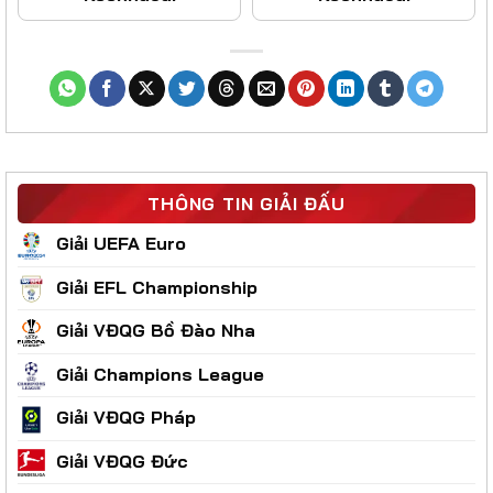
THÔNG TIN GIẢI ĐẤU
Giải UEFA Euro
Giải EFL Championship
Giải VĐQG Bồ Đào Nha
Giải Champions League
Giải VĐQG Pháp
Giải VĐQG Đức