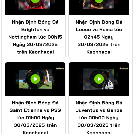
Nhận Định Bóng Đá
Nhận Định Bóng Đá
Brighton vs
Lecce vs Roma lúc
Nottingham lúc 00h15
02h45 Ngày
Ngày 30/03/2025
30/03/2025 trên
trên Keonhacai
Keonhacai
Nhận Định Bóng Đá
Nhận Định Bóng Đá
Saint Etienne vs PSG
Juventus vs Genoa
lúc 01h00 Ngày
lúc 00h00 Ngày
30/03/2025 trên
30/03/2025 trên
Keonhacai
Keonhacai