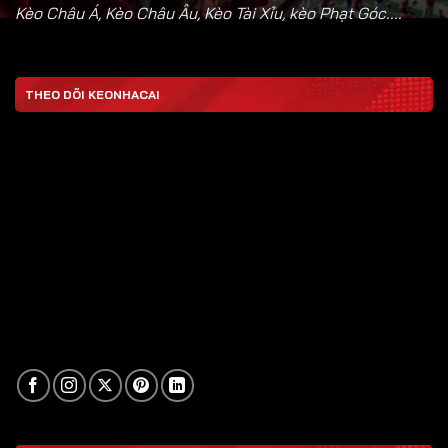
Kèo Châu Á, Kèo Châu Âu, Kèo Tài Xỉu, kèo Phạt Góc....
THEO DÕI KEONHACAI