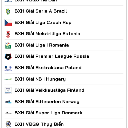
BXH Giải Serie A Brazil
BXH Giải Liga Czech Rep
BXH Giải Meistriliiga Estonia
BXH Giải Liga I Romania
BXH Giải Premier League Russia
BXH Giải Ekstraklasa Poland
BXH Giải NB I Hungary
BXH Giải Veikkausliiga Finland
BXH Giải Eliteserien Norway
BXH Giải Super Liga Denmark
BXH VĐQG Thụy Điển