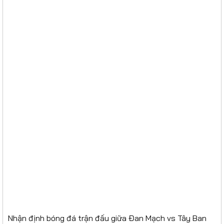
Nhận định bóng đá trận đấu giữa Đan Mạch vs Tây Ban