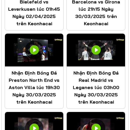
Bielefeld vs
Barcelona vs Girona
Leverkusen lúc 01h45
lúc 21h15 Ngày
Ngày 02/04/2025
30/03/2025 trên
trên Keonhacai
Keonhacai
Nhận Định Bóng Đá
Nhận Định Bóng Đá
Preston North End vs
Real Madrid vs
Aston Villa lúc 19h30
Leganes lúc 03h00
Ngày 30/03/2025
Ngày 30/03/2025
trên Keonhacai
trên Keonhacai