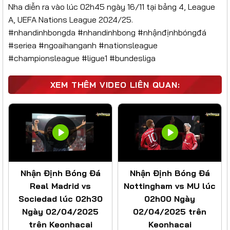
Nha diễn ra vào lúc 02h45 ngày 16/11 tại bảng 4, League
A, UEFA Nations League 2024/25.
#nhandinhbongda #nhandinhbong #nhậnđịnhbóngđá
#seriea #ngoaihanganh #nationsleague
#championsleague #ligue1 #bundesliga
XEM THÊM VIDEO LIÊN QUAN:
Nhận Định Bóng Đá
Nhận Định Bóng Đá
Real Madrid vs
Nottingham vs MU lúc
Sociedad lúc 02h30
02h00 Ngày
Ngày 02/04/2025
02/04/2025 trên
trên Keonhacai
Keonhacai