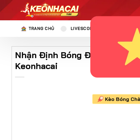
Bỏ
qua
nội
dung
TRANG CHỦ
LIVESCORE
BXH BÓNG ĐÁ
Nhận Định Bóng Đá Everton v
Keonhacai
Kèo Bóng Ch