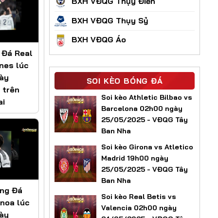
BXH VĐQG Thụy Điển
BXH VĐQG Thụy Sỷ
BXH VĐQG Áo
 Đá Real
nes lúc
ày
SOI KÈO BÓNG ĐÁ
 trên
Soi kèo Athletic Bilbao vs
ai
Barcelona 02h00 ngày
25/05/2025 - VĐQG Tây
Ban Nha
Soi kèo Girona vs Atletico
Madrid 19h00 ngày
25/05/2025 - VĐQG Tây
Ban Nha
ng Đá
Soi kèo Real Betis vs
noa lúc
Valencia 02h00 ngày
ày