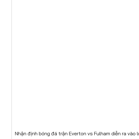
Nhận định bóng đá trận Everton vs Fulham diễn ra vào