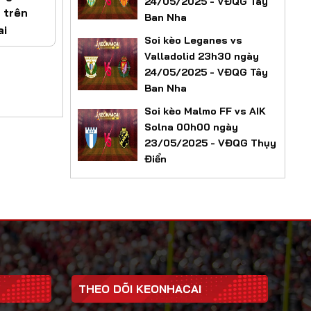
24/05/2025 - VĐQG Tây
 trên
Ban Nha
ai
Soi kèo Leganes vs
Valladolid 23h30 ngày
24/05/2025 - VĐQG Tây
Ban Nha
Soi kèo Malmo FF vs AIK
Solna 00h00 ngày
23/05/2025 - VĐQG Thụy
Điển
THEO DÕI KEONHACAI