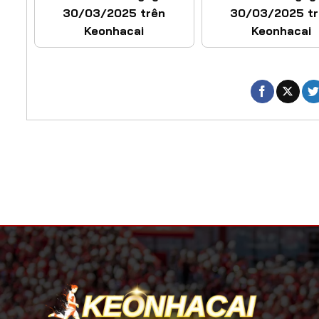
30/03/2025 trên
30/03/2025 tr
Keonhacai
Keonhacai