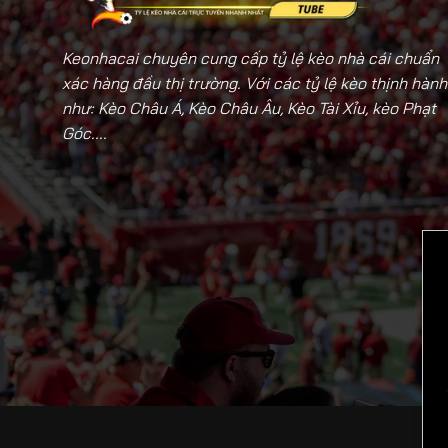
Keonhacai chuyên cung cấp tỷ lệ kèo nhà cái chuẩn
xác hàng đầu thị trường. Với các tỷ lệ kèo thịnh hành
như: Kèo Châu Á, Kèo Châu Âu, Kèo Tài Xỉu, kèo Phạt
Góc....