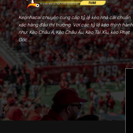
Keonhacai chuyên cung cấp tỷ lệ kèo nhà cái chuẩn
xác hàng đầu thị trường. Với các tỷ lệ kèo thịnh hành
như: Kèo Châu Á, Kèo Châu Âu, Kèo Tài Xỉu, kèo Phạt
Góc....