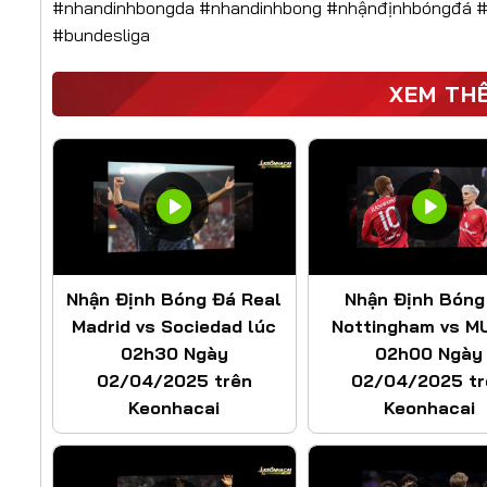
#nhandinhbongda #nhandinhbong #nhậnđịnhbóngđá #s
#bundesliga
XEM THÊ
Nhận Định Bóng Đá Real
Nhận Định Bóng
Madrid vs Sociedad lúc
Nottingham vs M
02h30 Ngày
02h00 Ngày
02/04/2025 trên
02/04/2025 tr
Keonhacai
Keonhacai