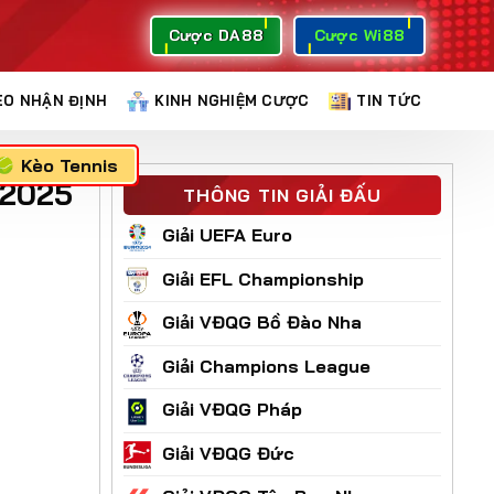
Cược DA88
Cược Wi88
EO NHẬN ĐỊNH
KINH NGHIỆM CƯỢC
TIN TỨC
Kèo Tennis
/2025
THÔNG TIN GIẢI ĐẤU
Giải UEFA Euro
Giải EFL Championship
Giải VĐQG Bồ Đào Nha
Giải Champions League
Giải VĐQG Pháp
Giải VĐQG Đức