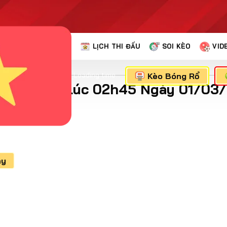
KẾT QUẢ
LỊCH THI ĐẤU
SOI KÈO
VID
Loading time...
Kèo Bóng Rổ
a vs Lecce lúc 02h45 Ngày 01/03
ày