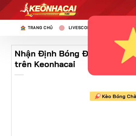
Bỏ
qua
nội
dung
TRANG CHỦ
LIVESCORE
BXH BÓNG ĐÁ
Nhận Định Bóng Đá Fiorentin
trên Keonhacai
Kèo Bóng Ch