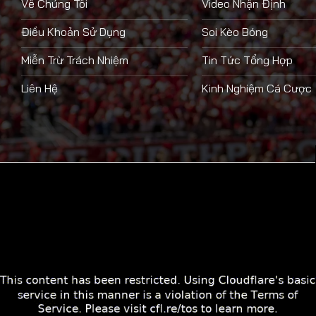
Về Chúng Tôi
Video Nhận Định
Điều Khoản Sử Dụng
Soi Kèo Bóng
Miễn Trừ Trách Nhiệm
Tin Tức Tổng Hợp
Liên Hệ
Kinh Nghiệm Cá Cược
+ Bấm lấy mã
Copyright 2026 © KEONHACAI.TUBE