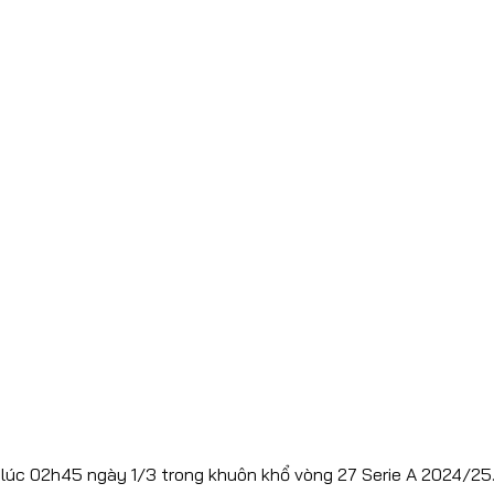
o lúc 02h45 ngày 1/3 trong khuôn khổ vòng 27 Serie A 2024/25