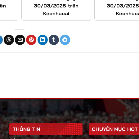
ên
30/03/2025 trên
30/03/2025
Keonhacai
Keonhac
THÔNG TIN
CHUYÊN MỤC HOT