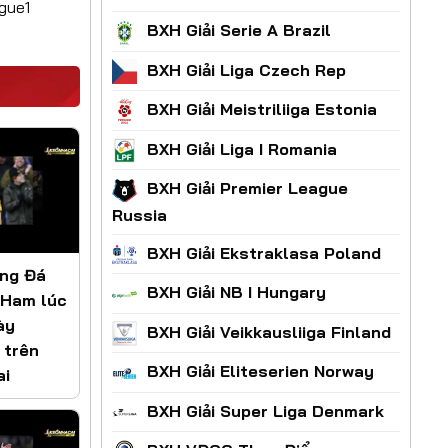
gue1
BXH Giải Serie A Brazil
BXH Giải Liga Czech Rep
BXH Giải Meistriliiga Estonia
BXH Giải Liga I Romania
BXH Giải Premier League
Russia
BXH Giải Ekstraklasa Poland
ng Đá
BXH Giải NB I Hungary
 Ham lúc
ày
BXH Giải Veikkausliiga Finland
 trên
BXH Giải Eliteserien Norway
ai
BXH Giải Super Liga Denmark