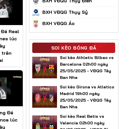
BXH VĐQG Thụy Điển
BXH VĐQG Thụy Sỷ
BXH VĐQG Áo
 Đá Real
nes lúc
ày
SOI KÈO BÓNG ĐÁ
 trên
Soi kèo Athletic Bilbao vs
ai
Barcelona 02h00 ngày
25/05/2025 - VĐQG Tây
Ban Nha
Soi kèo Girona vs Atletico
Madrid 19h00 ngày
25/05/2025 - VĐQG Tây
Ban Nha
ng Đá
Soi kèo Real Betis vs
noa lúc
Valencia 02h00 ngày
ày