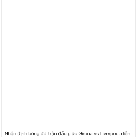
Nhận định bóng đá trận đấu giữa Girona vs Liverpool diễn