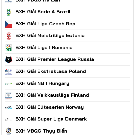
BXH Giải Serie A Brazil
BXH Giải Liga Czech Rep
BXH Giải Meistriliiga Estonia
BXH Giải Liga I Romania
BXH Giải Premier League Russia
BXH Giải Ekstraklasa Poland
BXH Giải NB I Hungary
BXH Giải Veikkausliiga Finland
BXH Giải Eliteserien Norway
BXH Giải Super Liga Denmark
BXH VĐQG Thụy Điển