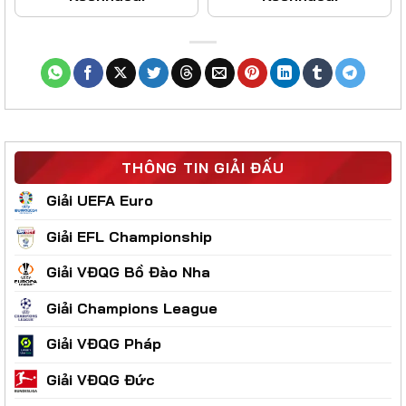
THÔNG TIN GIẢI ĐẤU
Giải UEFA Euro
Giải EFL Championship
Giải VĐQG Bồ Đào Nha
Giải Champions League
Giải VĐQG Pháp
Giải VĐQG Đức