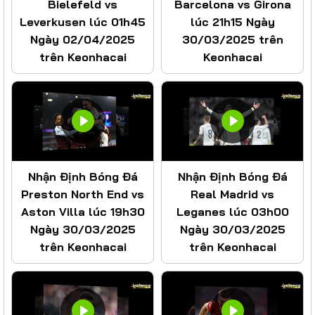
Bielefeld vs
Barcelona vs Girona
Leverkusen lúc 01h45
lúc 21h15 Ngày
Ngày 02/04/2025
30/03/2025 trên
trên Keonhacai
Keonhacai
Nhận Định Bóng Đá
Nhận Định Bóng Đá
Preston North End vs
Real Madrid vs
Aston Villa lúc 19h30
Leganes lúc 03h00
Ngày 30/03/2025
Ngày 30/03/2025
trên Keonhacai
trên Keonhacai