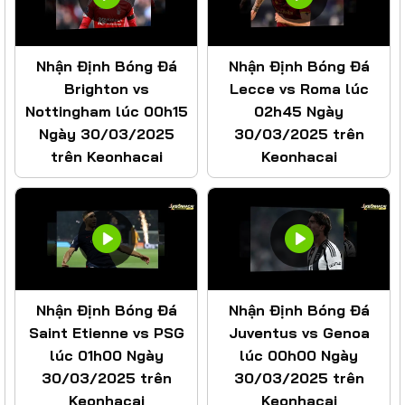
Nhận Định Bóng Đá
Nhận Định Bóng Đá
Brighton vs
Lecce vs Roma lúc
Nottingham lúc 00h15
02h45 Ngày
Ngày 30/03/2025
30/03/2025 trên
trên Keonhacai
Keonhacai
Nhận Định Bóng Đá
Nhận Định Bóng Đá
Saint Etienne vs PSG
Juventus vs Genoa
lúc 01h00 Ngày
lúc 00h00 Ngày
30/03/2025 trên
30/03/2025 trên
Keonhacai
Keonhacai