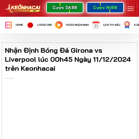
Bỏ
Cược DA88
Cược Wi88
qua
nội
HOME
LIVESCORE
VIDEO NHẬN ĐỊNH
LỊCH THI ĐẤU
KQ
dung
Nhận Định Bóng Đá Girona vs
Liverpool lúc 00h45 Ngày 11/12/2024
trên Keonhacai