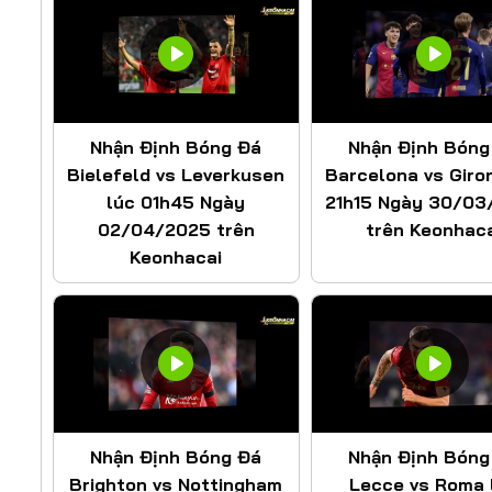
Nhận Định Bóng Đá
Nhận Định Bóng
Bielefeld vs Leverkusen
Barcelona vs Giro
lúc 01h45 Ngày
21h15 Ngày 30/03
02/04/2025 trên
trên Keonhaca
Keonhacai
Nhận Định Bóng Đá
Nhận Định Bóng
Brighton vs Nottingham
Lecce vs Roma 