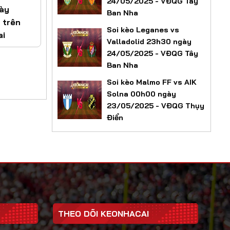
24/05/2025 - VĐQG Tây
ày
Ban Nha
 trên
Soi kèo Leganes vs
ai
Valladolid 23h30 ngày
24/05/2025 - VĐQG Tây
Ban Nha
Soi kèo Malmo FF vs AIK
Solna 00h00 ngày
23/05/2025 - VĐQG Thụy
Điển
THEO DÕI KEONHACAI