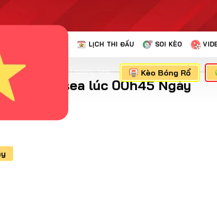
KẾT QUẢ
LỊCH THI ĐẤU
SOI KÈO
VID
Loading time...
Kèo Bóng Rổ
m vs Chelsea lúc 00h45 Ngày
ày