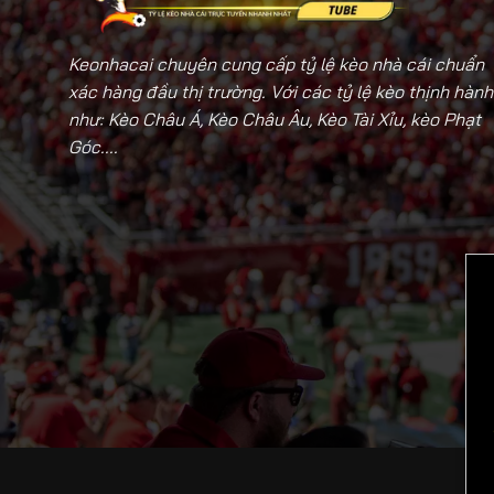
Keonhacai chuyên cung cấp tỷ lệ kèo nhà cái chuẩn
xác hàng đầu thị trường. Với các tỷ lệ kèo thịnh hành
như: Kèo Châu Á, Kèo Châu Âu, Kèo Tài Xỉu, kèo Phạt
Góc....