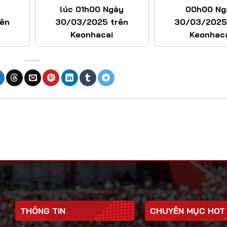
lúc 01h00 Ngày
00h00 Ng
ên
30/03/2025 trên
30/03/2025
Keonhacai
Keonhac
THÔNG TIN
CHUYÊN MỤC HOT