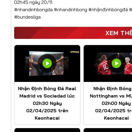
02h45 ngày 20/11.
#nhandinhbongda #nhandinhbong #nhậnđịnhbóngđá #s
#bundesliga
XEM THÊ
Nhận Định Bóng Đá Real
Nhận Định Bóng
Madrid vs Sociedad lúc
Nottingham vs M
02h30 Ngày
02h00 Ngày
02/04/2025 trên
02/04/2025 tr
Keonhacai
Keonhacai