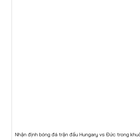
Nhận định bóng đá trận đấu Hungary vs Đức trong khuô