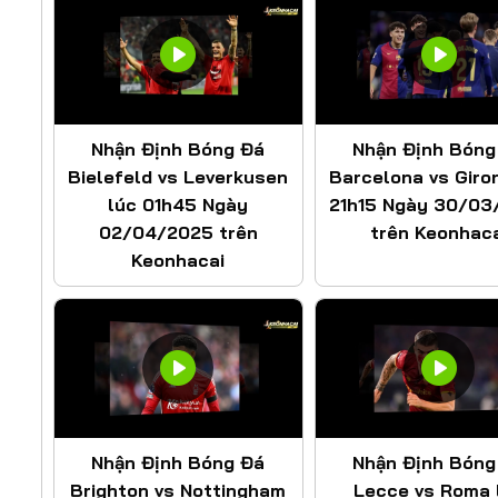
Nhận Định Bóng Đá
Nhận Định Bóng
Bielefeld vs Leverkusen
Barcelona vs Giro
lúc 01h45 Ngày
21h15 Ngày 30/03
02/04/2025 trên
trên Keonhaca
Keonhacai
Nhận Định Bóng Đá
Nhận Định Bóng
Brighton vs Nottingham
Lecce vs Roma 