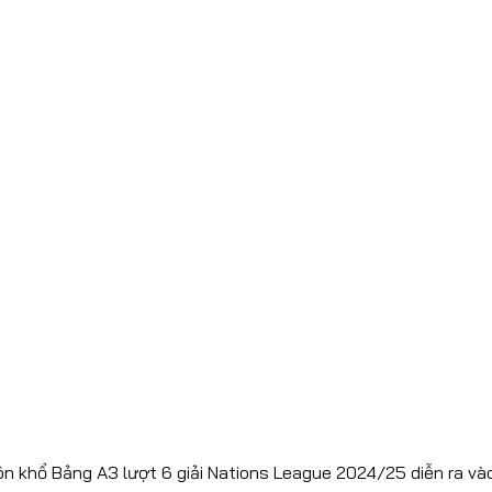
n khổ Bảng A3 lượt 6 giải Nations League 2024/25 diễn ra vào