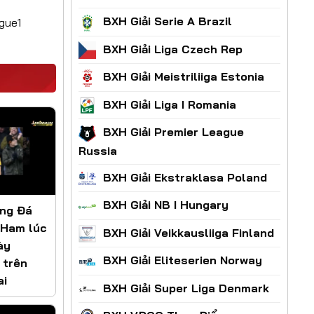
BXH Giải Serie A Brazil
gue1
BXH Giải Liga Czech Rep
BXH Giải Meistriliiga Estonia
BXH Giải Liga I Romania
BXH Giải Premier League
Russia
BXH Giải Ekstraklasa Poland
BXH Giải NB I Hungary
ng Đá
 Ham lúc
BXH Giải Veikkausliiga Finland
ày
BXH Giải Eliteserien Norway
 trên
ai
BXH Giải Super Liga Denmark