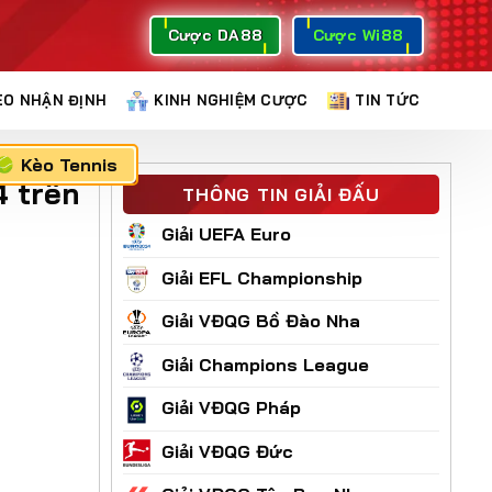
Cược DA88
Cược Wi88
EO NHẬN ĐỊNH
KINH NGHIỆM CƯỢC
TIN TỨC
Kèo Tennis
 trên
THÔNG TIN GIẢI ĐẤU
Giải UEFA Euro
Giải EFL Championship
Giải VĐQG Bồ Đào Nha
Giải Champions League
Giải VĐQG Pháp
Giải VĐQG Đức