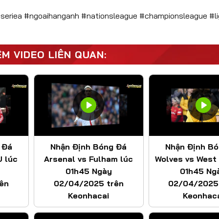
eriea #ngoaihanganh #nationsleague #championsleague #li
M VIDEO LIÊN QUAN:
 Đá
Nhận Định Bóng Đá
Nhận Định Bó
U lúc
Arsenal vs Fulham lúc
Wolves vs West
01h45 Ngày
01h45 Ng
ên
02/04/2025 trên
02/04/2025
Keonhacai
Keonhac