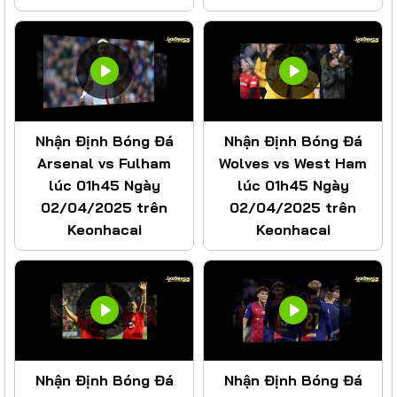
Nhận Định Bóng Đá
Nhận Định Bóng Đá
Arsenal vs Fulham
Wolves vs West Ham
lúc 01h45 Ngày
lúc 01h45 Ngày
02/04/2025 trên
02/04/2025 trên
Keonhacai
Keonhacai
Nhận Định Bóng Đá
Nhận Định Bóng Đá