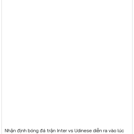
Nhận định bóng đá trận Inter vs Udinese diễn ra vào lúc