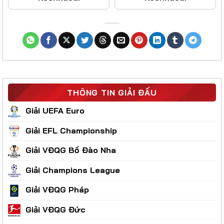
THÔNG TIN GIẢI ĐẤU
Giải UEFA Euro
Giải EFL Championship
Giải VĐQG Bồ Đào Nha
Giải Champions League
Giải VĐQG Pháp
Giải VĐQG Đức