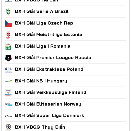
BXH Giải Serie A Brazil
BXH Giải Liga Czech Rep
BXH Giải Meistriliiga Estonia
BXH Giải Liga I Romania
BXH Giải Premier League Russia
BXH Giải Ekstraklasa Poland
BXH Giải NB I Hungary
BXH Giải Veikkausliiga Finland
BXH Giải Eliteserien Norway
BXH Giải Super Liga Denmark
BXH VĐQG Thụy Điển