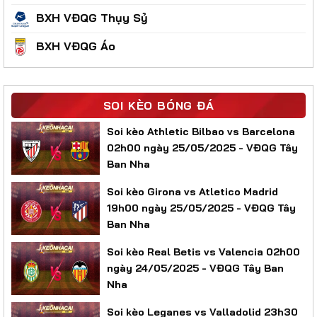
BXH VĐQG Thụy Sỷ
BXH VĐQG Áo
SOI KÈO BÓNG ĐÁ
Soi kèo Athletic Bilbao vs Barcelona
02h00 ngày 25/05/2025 - VĐQG Tây
Ban Nha
Soi kèo Girona vs Atletico Madrid
19h00 ngày 25/05/2025 - VĐQG Tây
Ban Nha
Soi kèo Real Betis vs Valencia 02h00
ngày 24/05/2025 - VĐQG Tây Ban
Nha
Soi kèo Leganes vs Valladolid 23h30