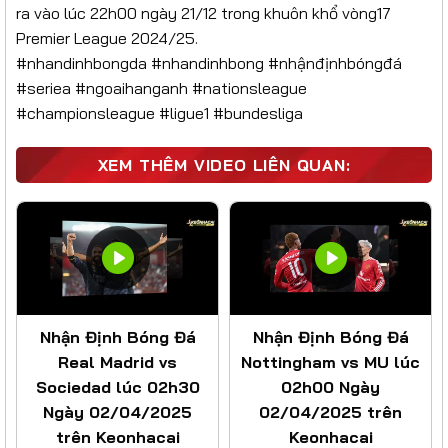
ra vào lúc 22h00 ngày 21/12 trong khuôn khổ vòng17
Premier League 2024/25.
#nhandinhbongda #nhandinhbong #nhậnđịnhbóngđá
#seriea #ngoaihanganh #nationsleague
#championsleague #ligue1 #bundesliga
XEM THÊM VIDEO LIÊN QUAN:
Nhận Định Bóng Đá
Nhận Định Bóng Đá
Real Madrid vs
Nottingham vs MU lúc
Sociedad lúc 02h30
02h00 Ngày
Ngày 02/04/2025
02/04/2025 trên
trên Keonhacai
Keonhacai