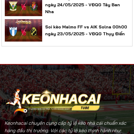
ngày 24/05/2025 - VĐQG Tây Ban
Nha
Soi kèo Malmo FF vs AIK Solna 00h00
ngày 23/05/2025 - VĐQG Thụy Điển
Keonhacai chuyên cung cấp tỷ lệ kèo nhà cái chuẩn xác
hàng đầu thị trường. Với các tỷ lệ kèo thịnh hành như: