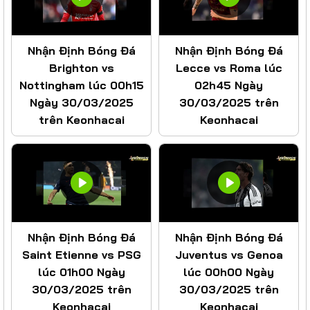
Nhận Định Bóng Đá
Nhận Định Bóng Đá
Brighton vs
Lecce vs Roma lúc
Nottingham lúc 00h15
02h45 Ngày
Ngày 30/03/2025
30/03/2025 trên
trên Keonhacai
Keonhacai
Nhận Định Bóng Đá
Nhận Định Bóng Đá
Saint Etienne vs PSG
Juventus vs Genoa
lúc 01h00 Ngày
lúc 00h00 Ngày
30/03/2025 trên
30/03/2025 trên
Keonhacai
Keonhacai