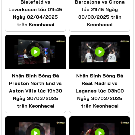
Bielefeld vs
Barcelona vs Girona
Leverkusen lúc 01h45
lúc 21h15 Ngày
Ngày 02/04/2025
30/03/2025 trên
trên Keonhacai
Keonhacai
Nhận Định Bóng Đá
Nhận Định Bóng Đá
Preston North End vs
Real Madrid vs
Aston Villa lúc 19h30
Leganes lúc 03h00
Ngày 30/03/2025
Ngày 30/03/2025
trên Keonhacai
trên Keonhacai