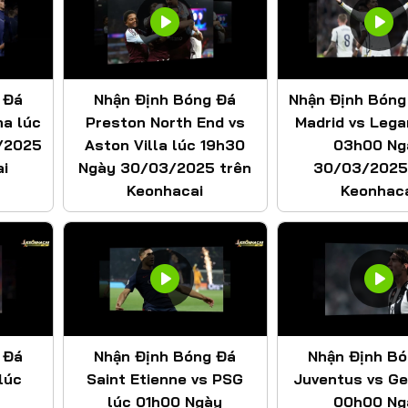
 Đá
Nhận Định Bóng Đá
Nhận Định Bóng
na lúc
Preston North End vs
Madrid vs Lega
/2025
Aston Villa lúc 19h30
03h00 Ng
i
Ngày 30/03/2025 trên
30/03/2025
Keonhacai
Keonhac
 Đá
Nhận Định Bóng Đá
Nhận Định Bó
lúc
Saint Etienne vs PSG
Juventus vs Ge
lúc 01h00 Ngày
00h00 Ng