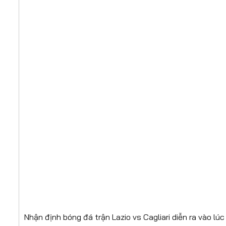
Nhận định bóng đá trận Lazio vs Cagliari diễn ra vào lú