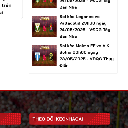
24/05/2025 - VĐQG Tây
 trên
Ban Nha
ai
Soi kèo Leganes vs
Valladolid 23h30 ngày
24/05/2025 - VĐQG Tây
Ban Nha
Soi kèo Malmo FF vs AIK
Solna 00h00 ngày
23/05/2025 - VĐQG Thụy
Điển
THEO DÕI KEONHACAI