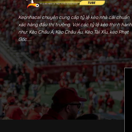
Keonhacai chuyên cung cấp tỷ lệ kèo nhà cái chuẩn
xác hàng đầu thị trường. Với các tỷ lệ kèo thịnh hành
như: Kèo Châu Á, Kèo Châu Âu, Kèo Tài Xỉu, kèo Phạt
Góc....