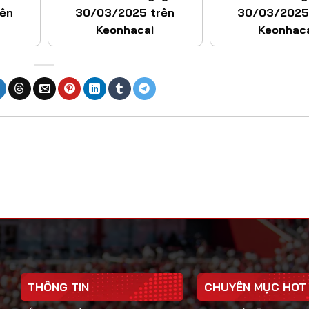
ên
30/03/2025 trên
30/03/2025
Keonhacai
Keonhac
THÔNG TIN
CHUYÊN MỤC HOT