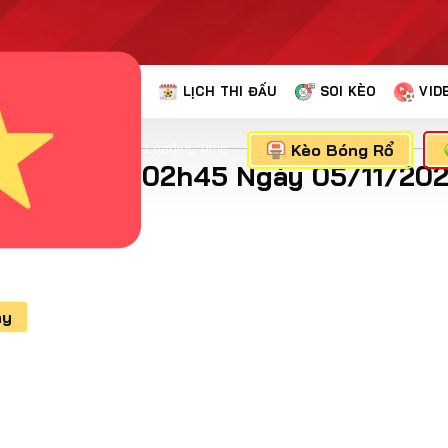
KẾT QUẢ
LỊCH THI ĐẤU
SOI KÈO
VID
Loading time...
Kèo Bóng Rổ
agliari lúc 02h45 Ngày 05/11/20
ày