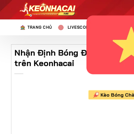
Bỏ
qua
nội
dung
TRANG CHỦ
LIVESCORE
BXH BÓNG ĐÁ
Nhận Định Bóng Đá Lazio vs C
trên Keonhacai
Kèo Bóng Ch