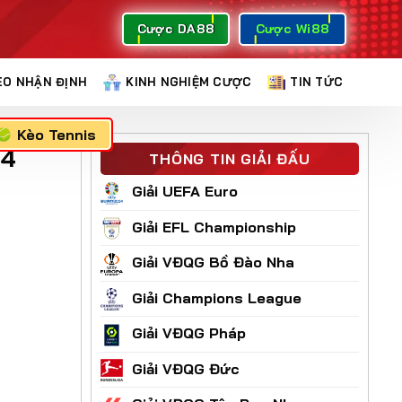
Cược DA88
Cược Wi88
EO NHẬN ĐỊNH
KINH NGHIỆM CƯỢC
TIN TỨC
Kèo Tennis
24
THÔNG TIN GIẢI ĐẤU
Giải UEFA Euro
Giải EFL Championship
Giải VĐQG Bồ Đào Nha
Giải Champions League
Giải VĐQG Pháp
Giải VĐQG Đức