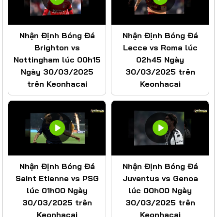
Nhận Định Bóng Đá
Nhận Định Bóng Đá
Brighton vs
Lecce vs Roma lúc
Nottingham lúc 00h15
02h45 Ngày
Ngày 30/03/2025
30/03/2025 trên
trên Keonhacai
Keonhacai
Nhận Định Bóng Đá
Nhận Định Bóng Đá
Saint Etienne vs PSG
Juventus vs Genoa
lúc 01h00 Ngày
lúc 00h00 Ngày
30/03/2025 trên
30/03/2025 trên
Keonhacai
Keonhacai