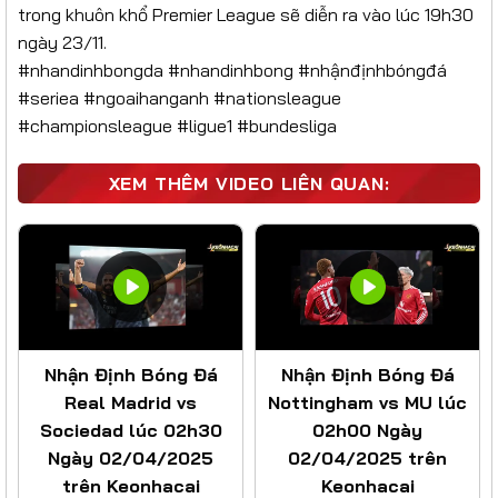
trong khuôn khổ Premier League sẽ diễn ra vào lúc 19h30
ngày 23/11.
#nhandinhbongda #nhandinhbong #nhậnđịnhbóngđá
#seriea #ngoaihanganh #nationsleague
#championsleague #ligue1 #bundesliga
XEM THÊM VIDEO LIÊN QUAN:
Nhận Định Bóng Đá
Nhận Định Bóng Đá
Real Madrid vs
Nottingham vs MU lúc
Sociedad lúc 02h30
02h00 Ngày
Ngày 02/04/2025
02/04/2025 trên
trên Keonhacai
Keonhacai