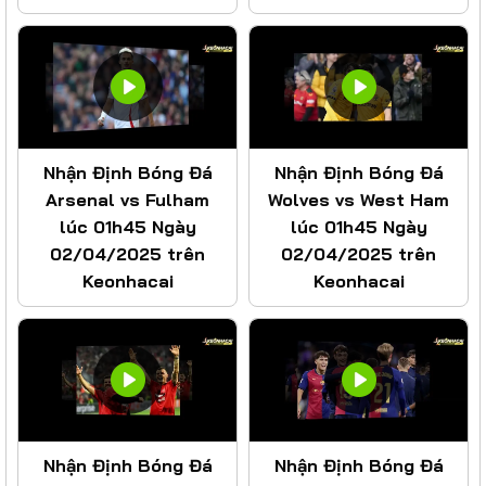
Nhận Định Bóng Đá
Nhận Định Bóng Đá
Arsenal vs Fulham
Wolves vs West Ham
lúc 01h45 Ngày
lúc 01h45 Ngày
02/04/2025 trên
02/04/2025 trên
Keonhacai
Keonhacai
Nhận Định Bóng Đá
Nhận Định Bóng Đá