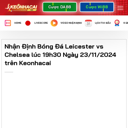
Bỏ
Cược DA88
Cược Wi88
qua
nội
HOME
LIVESCORE
VIDEO NHẬN ĐỊNH
LỊCH THI ĐẤU
KQ
dung
Nhận Định Bóng Đá Leicester vs
Chelsea lúc 19h30 Ngày 23/11/2024
trên Keonhacai