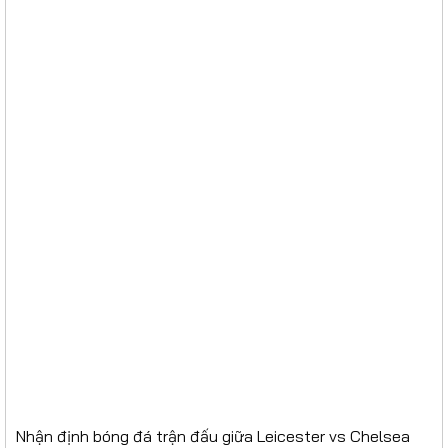
Nhận định bóng đá trận đấu giữa Leicester vs Chelsea