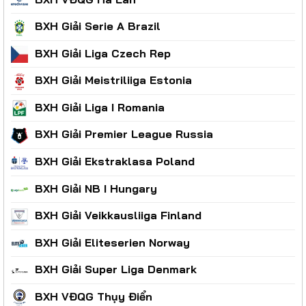
BXH Giải Serie A Brazil
BXH Giải Liga Czech Rep
BXH Giải Meistriliiga Estonia
BXH Giải Liga I Romania
BXH Giải Premier League Russia
BXH Giải Ekstraklasa Poland
BXH Giải NB I Hungary
BXH Giải Veikkausliiga Finland
BXH Giải Eliteserien Norway
BXH Giải Super Liga Denmark
BXH VĐQG Thụy Điển