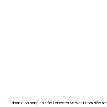
Nhận định bóng đá trận Leicester vs West Ham diễn ra 