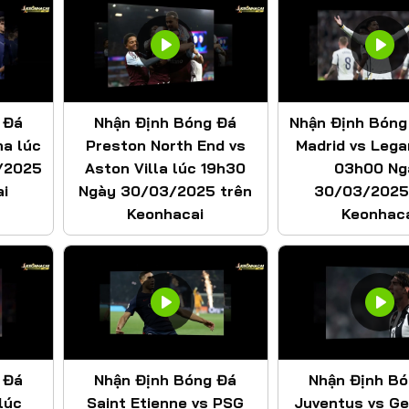
 Đá
Nhận Định Bóng Đá
Nhận Định Bóng
na lúc
Preston North End vs
Madrid vs Lega
/2025
Aston Villa lúc 19h30
03h00 Ng
i
Ngày 30/03/2025 trên
30/03/2025
Keonhacai
Keonhac
 Đá
Nhận Định Bóng Đá
Nhận Định Bó
lúc
Saint Etienne vs PSG
Juventus vs Ge