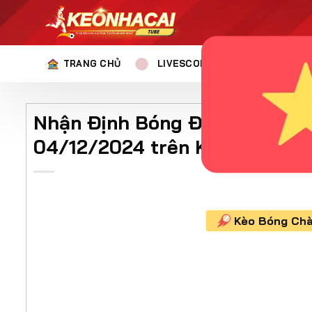
Bỏ
qua
nội
dung
TRANG CHỦ
LIVESCORE
BXH BÓNG ĐÁ
Nhận Định Bóng Đá Leicester
04/12/2024 trên Keonhacai
Kèo Bóng Ch