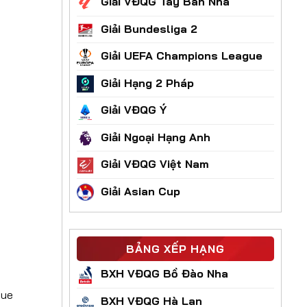
Giải VĐQG Tây Ban Nha
Giải Bundesliga 2
Giải UEFA Champions League
Giải Hạng 2 Pháp
Giải VĐQG Ý
Giải Ngoại Hạng Anh
Giải VĐQG Việt Nam
Giải Asian Cup
BẢNG XẾP HẠNG
BXH VĐQG Bồ Đào Nha
gue
BXH VĐQG Hà Lan