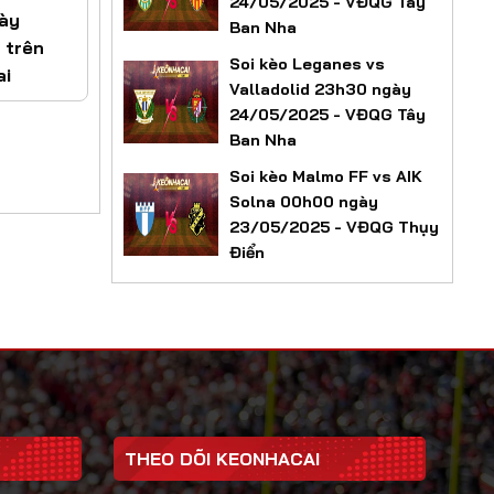
24/05/2025 - VĐQG Tây
ày
Ban Nha
 trên
Soi kèo Leganes vs
ai
Valladolid 23h30 ngày
24/05/2025 - VĐQG Tây
Ban Nha
Soi kèo Malmo FF vs AIK
Solna 00h00 ngày
23/05/2025 - VĐQG Thụy
Điển
THEO DÕI KEONHACAI