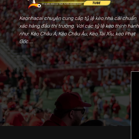
Keonhacai chuyên cung cấp tỷ lệ kèo nhà cái chuẩn
xác hàng đầu thị trường. Với các tỷ lệ kèo thịnh hành
như: Kèo Châu Á, Kèo Châu Âu, Kèo Tài Xỉu, kèo Phạt
Góc....