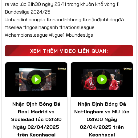
ra vào lúc 21h30 ngày 23/11 trong khuôn khổ vòng 11
Bundesliga 2024/25
#nhandinhbongda #nhandinhbong #nhậnđịnhbóngđá
#seriea #ngoaihanganh #nationsleague
#championsleague #ligue1 #bundesliga
XEM THÊM VIDEO LIÊN QUAN:
Nhận Định Bóng Đá
Nhận Định Bóng Đá
Real Madrid vs
Nottingham vs MU lúc
Sociedad lúc 02h30
02h00 Ngày
Ngày 02/04/2025
02/04/2025 trên
trên Keonhacai
Keonhacai