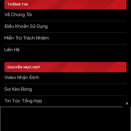
THÔNG TIN
Về Chúng Tôi
Điều Khoản Sử Dụng
Miễn Trừ Trách Nhiệm
Liên Hệ
CHUYÊN MỤC HOT
Video Nhận Định
Soi Kèo Bóng
Tin Tức Tổng Hợp
X
Kinh Nghiệm Cá Cược