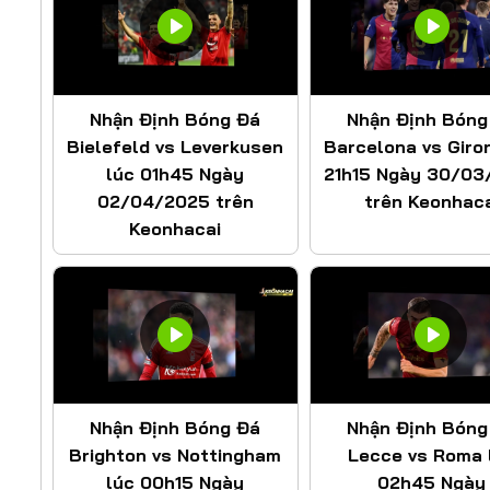
Nhận Định Bóng Đá
Nhận Định Bóng
Bielefeld vs Leverkusen
Barcelona vs Giro
lúc 01h45 Ngày
21h15 Ngày 30/03
02/04/2025 trên
trên Keonhaca
Keonhacai
Nhận Định Bóng Đá
Nhận Định Bóng
Brighton vs Nottingham
Lecce vs Roma 
lúc 00h15 Ngày
02h45 Ngày