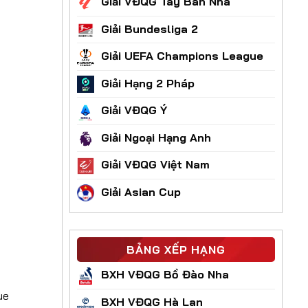
Giải VĐQG Tây Ban Nha
Giải Bundesliga 2
Giải UEFA Champions League
Giải Hạng 2 Pháp
Giải VĐQG Ý
Giải Ngoại Hạng Anh
Giải VĐQG Việt Nam
Giải Asian Cup
BẢNG XẾP HẠNG
BXH VĐQG Bồ Đào Nha
ue
BXH VĐQG Hà Lan