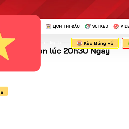
KẾT QUẢ
LỊCH THI ĐẤU
SOI KÈO
VID
Loading time...
Kèo Bóng Rổ
d vs Everton lúc 20h30 Ngày
ày