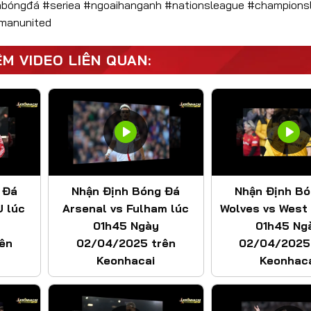
bóngđá #seriea #ngoaihanganh #nationsleague #champions
#manunited
M VIDEO LIÊN QUAN:
 Đá
Nhận Định Bóng Đá
Nhận Định Bó
U lúc
Arsenal vs Fulham lúc
Wolves vs West
01h45 Ngày
01h45 Ng
ên
02/04/2025 trên
02/04/2025
Keonhacai
Keonhac