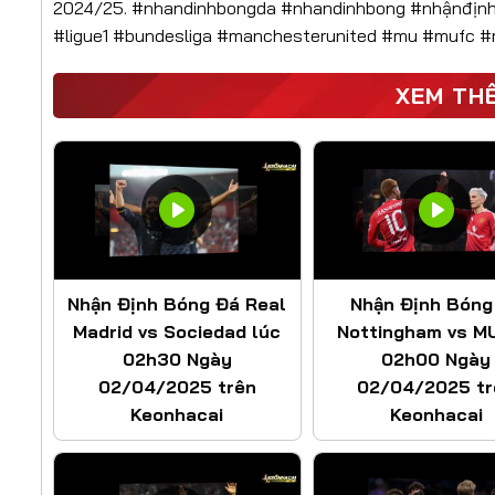
2024/25. #nhandinhbongda #nhandinhbong #nhậnđịnh
#ligue1 #bundesliga #manchesterunited #mu #mufc 
XEM THÊ
Nhận Định Bóng Đá Real
Nhận Định Bóng
Madrid vs Sociedad lúc
Nottingham vs M
02h30 Ngày
02h00 Ngày
02/04/2025 trên
02/04/2025 tr
Keonhacai
Keonhacai