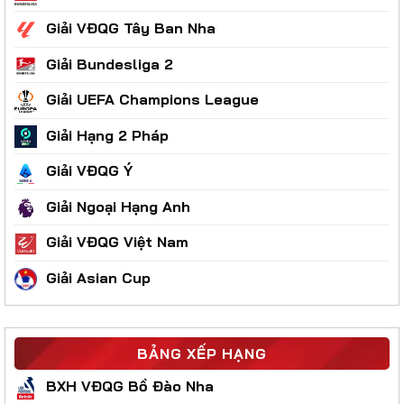
Giải VĐQG Tây Ban Nha
Giải Bundesliga 2
Giải UEFA Champions League
Giải Hạng 2 Pháp
Giải VĐQG Ý
Giải Ngoại Hạng Anh
Giải VĐQG Việt Nam
Giải Asian Cup
BẢNG XẾP HẠNG
BXH VĐQG Bồ Đào Nha