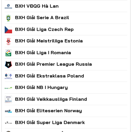
BXH VĐQG Hà Lan
BXH Giải Serie A Brazil
BXH Giải Liga Czech Rep
BXH Giải Meistriliiga Estonia
BXH Giải Liga I Romania
BXH Giải Premier League Russia
BXH Giải Ekstraklasa Poland
BXH Giải NB I Hungary
BXH Giải Veikkausliiga Finland
BXH Giải Eliteserien Norway
BXH Giải Super Liga Denmark