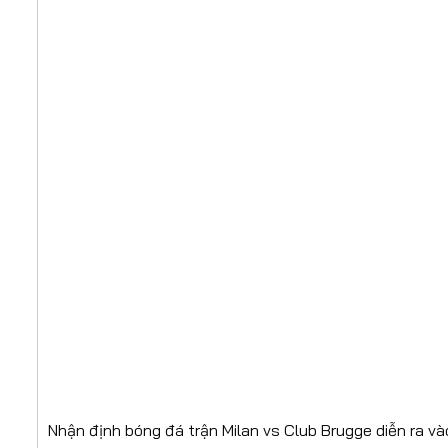
Nhận định bóng đá trận Milan vs Club Brugge diễn ra 