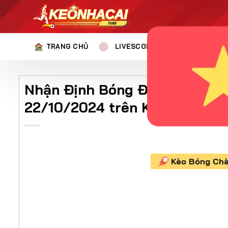
Bỏ
qua
nội
dung
TRANG CHỦ
LIVESCORE
BXH BÓNG ĐÁ
Nhận Định Bóng Đá Milan vs 
22/10/2024 trên Keonhacai
Kèo Bóng Ch