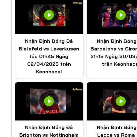
Nhận Định Bóng Đá
Nhận Định Bóng
Bielefeld vs Leverkusen
Barcelona vs Giro
lúc 01h45 Ngày
21h15 Ngày 30/03
02/04/2025 trên
trên Keonhaca
Keonhacai
Nhận Định Bóng Đá
Nhận Định Bóng
Brighton vs Nottingham
Lecce vs Roma 