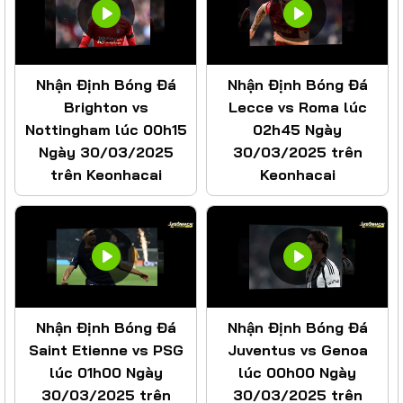
Nhận Định Bóng Đá
Nhận Định Bóng Đá
Brighton vs
Lecce vs Roma lúc
Nottingham lúc 00h15
02h45 Ngày
Ngày 30/03/2025
30/03/2025 trên
trên Keonhacai
Keonhacai
Nhận Định Bóng Đá
Nhận Định Bóng Đá
Saint Etienne vs PSG
Juventus vs Genoa
lúc 01h00 Ngày
lúc 00h00 Ngày
30/03/2025 trên
30/03/2025 trên