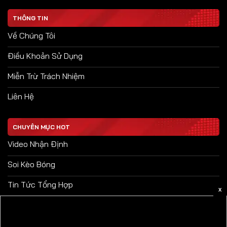
THÔNG TIN
Về Chúng Tôi
Điều Khoản Sử Dụng
Miễn Trừ Trách Nhiệm
Liên Hệ
CHUYÊN MỤC HOT
Video Nhận Định
Soi Kèo Bóng
Tin Tức Tổng Hợp
X
Kinh Nghiệm Cá Cược