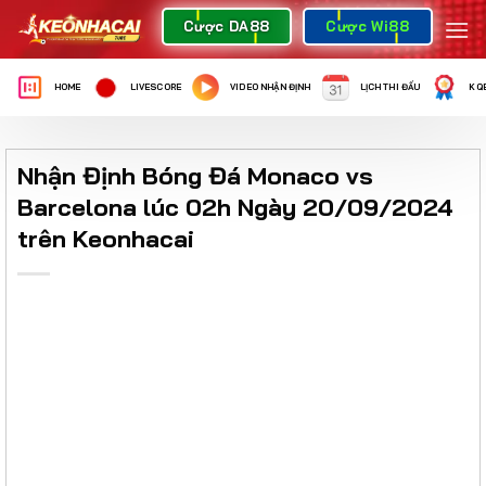
Bỏ
Cược DA88
Cược Wi88
qua
nội
HOME
LIVESCORE
VIDEO NHẬN ĐỊNH
LỊCH THI ĐẤU
KQ
dung
Nhận Định Bóng Đá Monaco vs
Barcelona lúc 02h Ngày 20/09/2024
trên Keonhacai