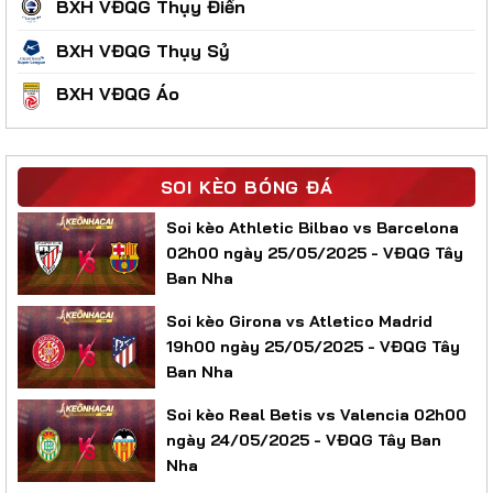
BXH VĐQG Thụy Điển
BXH VĐQG Thụy Sỷ
BXH VĐQG Áo
SOI KÈO BÓNG ĐÁ
Soi kèo Athletic Bilbao vs Barcelona
02h00 ngày 25/05/2025 - VĐQG Tây
Ban Nha
Soi kèo Girona vs Atletico Madrid
19h00 ngày 25/05/2025 - VĐQG Tây
Ban Nha
Soi kèo Real Betis vs Valencia 02h00
ngày 24/05/2025 - VĐQG Tây Ban
Nha