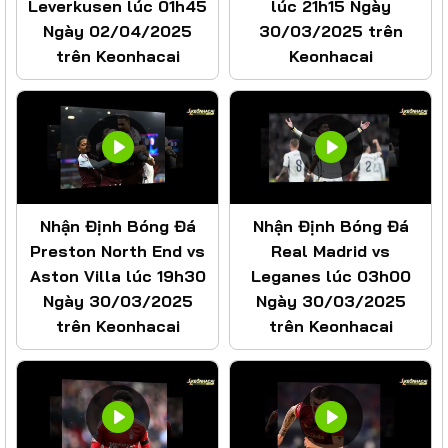
Leverkusen lúc 01h45
lúc 21h15 Ngày
Ngày 02/04/2025
30/03/2025 trên
trên Keonhacai
Keonhacai
Nhận Định Bóng Đá
Nhận Định Bóng Đá
Preston North End vs
Real Madrid vs
Aston Villa lúc 19h30
Leganes lúc 03h00
Ngày 30/03/2025
Ngày 30/03/2025
trên Keonhacai
trên Keonhacai