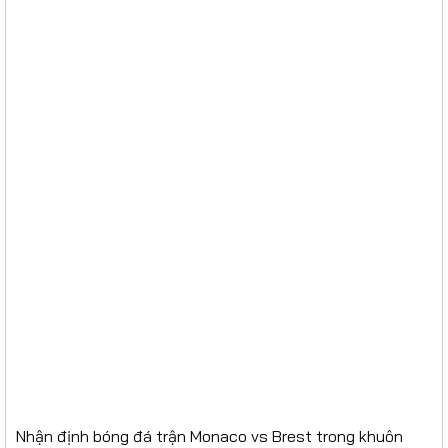
Nhận định bóng đá trận Monaco vs Brest trong khuôn