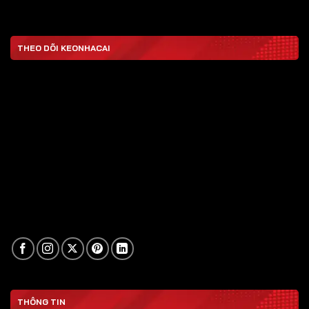
THEO DÕI KEONHACAI
THÔNG TIN