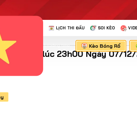
KẾT QUẢ
LỊCH THI ĐẤU
SOI KÈO
VID
Loading time...
Kèo Bóng Rổ
 Toulouse lúc 23h00 Ngày 07/12
ày