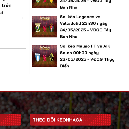
24/05/2025 - VĐQG Tây
 trên
Ban Nha
ai
Soi kèo Leganes vs
Valladolid 23h30 ngày
24/05/2025 - VĐQG Tây
Ban Nha
Soi kèo Malmo FF vs AIK
Solna 00h00 ngày
23/05/2025 - VĐQG Thụy
Điển
THEO DÕI KEONHACAI