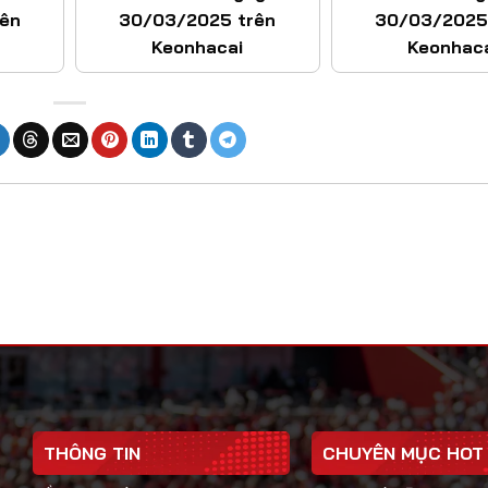
ên
30/03/2025 trên
30/03/2025
Keonhacai
Keonhac
THÔNG TIN
CHUYÊN MỤC HOT