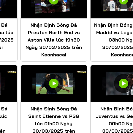
 Đá
Nhận Định Bóng Đá
Nhận Định Bóng
na lúc
Preston North End vs
Madrid vs Lega
/2025
Aston Villa lúc 19h30
03h00 Ng
i
Ngày 30/03/2025 trên
30/03/2025
Keonhacai
Keonhac
 Đá
Nhận Định Bóng Đá
Nhận Định Bó
lúc
Saint Etienne vs PSG
Juventus vs Ge
lúc 01h00 Ngày
00h00 Ng
ên
30/03/2025 trên
30/03/2025