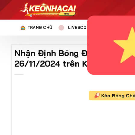
Bỏ
qua
nội
dung
TRANG CHỦ
LIVESCORE
BXH BÓNG ĐÁ
Nhận Định Bóng Đá Newcastle
26/11/2024 trên Keonhacai
Kèo Bóng Ch