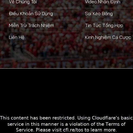
Về Chúng Tôi
Video Nhận Định
Điều Khoản Sử Dụng
Soi Kèo Bóng
Miễn Trừ Trách Nhiệm
Tin Tức Tổng Hợp
Liên Hệ
Kinh Nghiệm Cá Cược
+ Bấm lấy mã
Copyright 2026 © KEONHACAI.TUBE