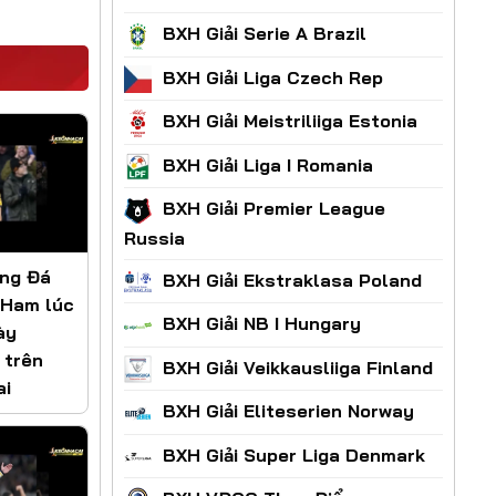
BXH Giải Serie A Brazil
BXH Giải Liga Czech Rep
BXH Giải Meistriliiga Estonia
BXH Giải Liga I Romania
BXH Giải Premier League
Russia
ng Đá
BXH Giải Ekstraklasa Poland
 Ham lúc
BXH Giải NB I Hungary
ày
 trên
BXH Giải Veikkausliiga Finland
ai
BXH Giải Eliteserien Norway
BXH Giải Super Liga Denmark