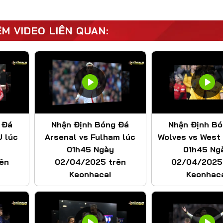
M VIDEO LIÊN QUAN:
 Đá
Nhận Định Bóng Đá
Nhận Định Bó
U lúc
Arsenal vs Fulham lúc
Wolves vs West
01h45 Ngày
01h45 Ng
ên
02/04/2025 trên
02/04/2025
Keonhacai
Keonhac