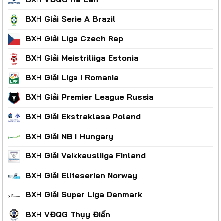
BXH Giải Serie A Brazil
BXH Giải Liga Czech Rep
BXH Giải Meistriliiga Estonia
BXH Giải Liga I Romania
BXH Giải Premier League Russia
BXH Giải Ekstraklasa Poland
BXH Giải NB I Hungary
BXH Giải Veikkausliiga Finland
BXH Giải Eliteserien Norway
BXH Giải Super Liga Denmark
BXH VĐQG Thụy Điển