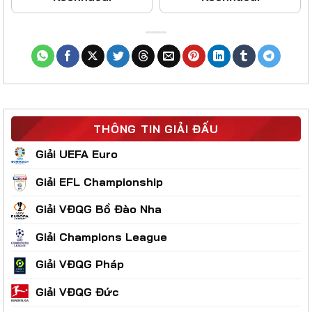
THÔNG TIN GIẢI ĐẤU
Giải UEFA Euro
Giải EFL Championship
Giải VĐQG Bồ Đào Nha
Giải Champions League
Giải VĐQG Pháp
Giải VĐQG Đức