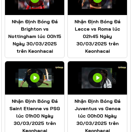
Nhận Định Bóng Đá
Nhận Định Bóng Đá
Brighton vs
Lecce vs Roma lúc
Nottingham lúc 00h15
02h45 Ngày
Ngày 30/03/2025
30/03/2025 trên
trên Keonhacai
Keonhacai
Nhận Định Bóng Đá
Nhận Định Bóng Đá
Saint Etienne vs PSG
Juventus vs Genoa
lúc 01h00 Ngày
lúc 00h00 Ngày
30/03/2025 trên
30/03/2025 trên
Keonhacai
Keonhacai