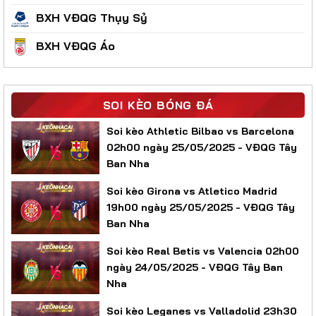
BXH VĐQG Thụy Sỷ
BXH VĐQG Áo
SOI KÈO BÓNG ĐÁ
Soi kèo Athletic Bilbao vs Barcelona
02h00 ngày 25/05/2025 - VĐQG Tây
Ban Nha
Soi kèo Girona vs Atletico Madrid
19h00 ngày 25/05/2025 - VĐQG Tây
Ban Nha
Soi kèo Real Betis vs Valencia 02h00
ngày 24/05/2025 - VĐQG Tây Ban
Nha
Soi kèo Leganes vs Valladolid 23h30