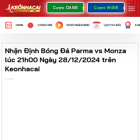
Bỏ
Cược DA88
Cược Wi88
qua
nội
HOME
LIVESCORE
VIDEO NHẬN ĐỊNH
LỊCH THI ĐẤU
KQ
dung
Nhận Định Bóng Đá Parma vs Monza
lúc 21h00 Ngày 28/12/2024 trên
Keonhacai