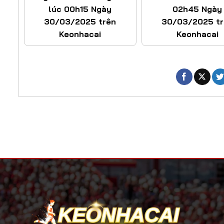
lúc 00h15 Ngày
02h45 Ngày
30/03/2025 trên
30/03/2025 tr
Keonhacai
Keonhacai