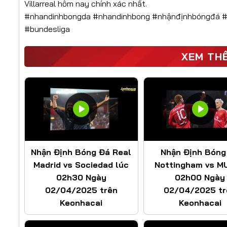
Villarreal hôm nay chính xác nhất.
#nhandinhbongda #nhandinhbong #nhậnđịnhbóngđá #s
#bundesliga
XEM THÊ
Nhận Định Bóng Đá Real
Nhận Định Bóng
Madrid vs Sociedad lúc
Nottingham vs M
02h30 Ngày
02h00 Ngày
02/04/2025 trên
02/04/2025 tr
Keonhacai
Keonhacai