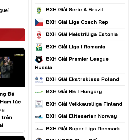
BXH Giải Serie A Brazil
gue1
BXH Giải Liga Czech Rep
BXH Giải Meistriliiga Estonia
BXH Giải Liga I Romania
BXH Giải Premier League
Russia
BXH Giải Ekstraklasa Poland
BXH Giải NB I Hungary
ng Đá
 Ham lúc
BXH Giải Veikkausliiga Finland
ày
BXH Giải Eliteserien Norway
 trên
ai
BXH Giải Super Liga Denmark