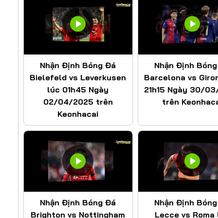
Nhận Định Bóng Đá
Nhận Định Bóng
Bielefeld vs Leverkusen
Barcelona vs Giro
lúc 01h45 Ngày
21h15 Ngày 30/03
02/04/2025 trên
trên Keonhaca
Keonhacai
Nhận Định Bóng Đá
Nhận Định Bóng
Brighton vs Nottingham
Lecce vs Roma 