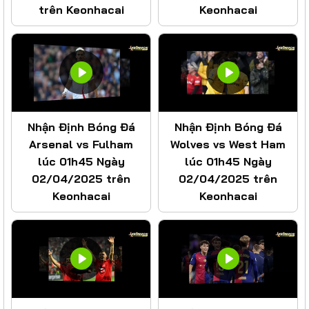
trên Keonhacai
Keonhacai
Nhận Định Bóng Đá
Nhận Định Bóng Đá
Arsenal vs Fulham
Wolves vs West Ham
lúc 01h45 Ngày
lúc 01h45 Ngày
02/04/2025 trên
02/04/2025 trên
Keonhacai
Keonhacai