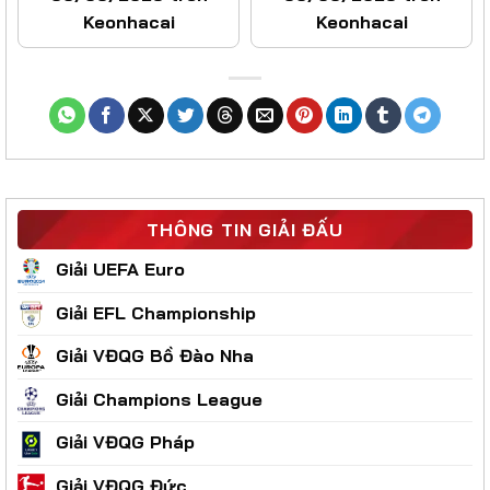
Keonhacai
Keonhacai
THÔNG TIN GIẢI ĐẤU
Giải UEFA Euro
Giải EFL Championship
Giải VĐQG Bồ Đào Nha
Giải Champions League
Giải VĐQG Pháp
Giải VĐQG Đức