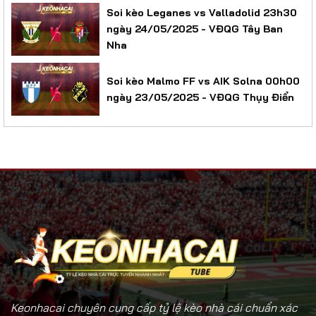
Soi kèo Leganes vs Valladolid 23h30
ngày 24/05/2025 - VĐQG Tây Ban
Nha
Soi kèo Malmo FF vs AIK Solna 00h00
ngày 23/05/2025 - VĐQG Thụy Điển
Keonhacai chuyên cung cấp tỷ lệ kèo nhà cái chuẩn xác