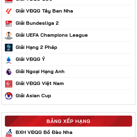
Giải VĐQG Tây Ban Nha
Giải Bundesliga 2
Giải UEFA Champions League
Giải Hạng 2 Pháp
Giải VĐQG Ý
Giải Ngoại Hạng Anh
Giải VĐQG Việt Nam
Giải Asian Cup
BẢNG XẾP HẠNG
BXH VĐQG Bồ Đào Nha