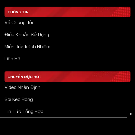
THÔNG TIN
Về Chúng Tôi
Điều Khoản Sử Dụng
Miễn Trừ Trách Nhiệm
Liên Hệ
CHUYÊN MỤC HOT
Video Nhận Định
Soi Kèo Bóng
Tin Tức Tổng Hợp
X
Kinh Nghiệm Cá Cược