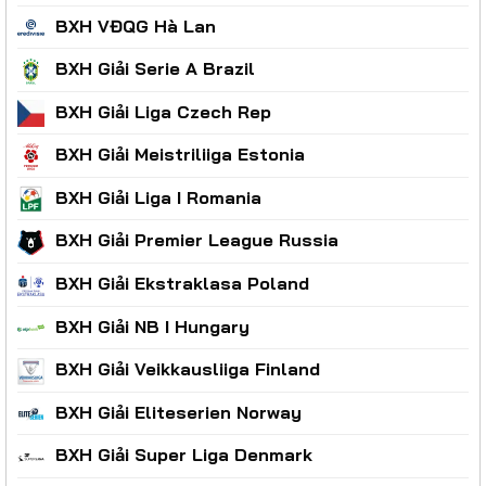
BXH VĐQG Hà Lan
BXH Giải Serie A Brazil
BXH Giải Liga Czech Rep
BXH Giải Meistriliiga Estonia
BXH Giải Liga I Romania
BXH Giải Premier League Russia
BXH Giải Ekstraklasa Poland
BXH Giải NB I Hungary
BXH Giải Veikkausliiga Finland
BXH Giải Eliteserien Norway
BXH Giải Super Liga Denmark