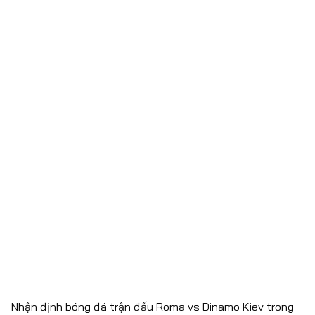
Nhận định bóng đá trận đấu Roma vs Dinamo Kiev trong