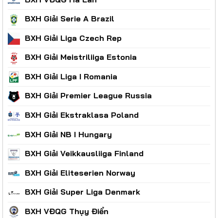
BXH Giải Serie A Brazil
BXH Giải Liga Czech Rep
BXH Giải Meistriliiga Estonia
BXH Giải Liga I Romania
BXH Giải Premier League Russia
BXH Giải Ekstraklasa Poland
BXH Giải NB I Hungary
BXH Giải Veikkausliiga Finland
BXH Giải Eliteserien Norway
BXH Giải Super Liga Denmark
BXH VĐQG Thụy Điển