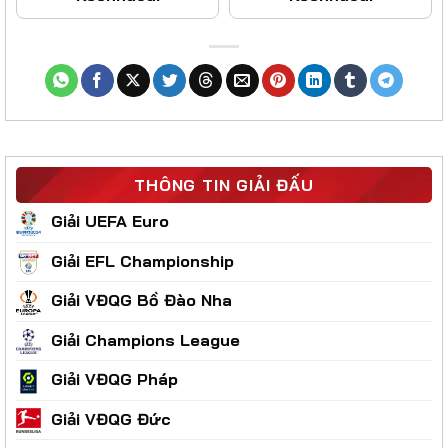
THÔNG TIN GIẢI ĐẤU
Giải UEFA Euro
Giải EFL Championship
Giải VĐQG Bồ Đào Nha
Giải Champions League
Giải VĐQG Pháp
Giải VĐQG Đức