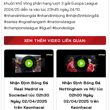
khuôn khổ Vòng phân hạng lượt 3 giải Europa League
2024/25 diễn ra vào lúc 23h45 ngày 24/10.
#nhandinhbongda #nhandinhbong #nhậnđịnhbóngđá
#seriea #ngoaihanganh #nationsleague
#championsleague #ligue1 #bundesliga
XEM THÊM VIDEO LIÊN QUAN:
Nhận Định Bóng Đá
Nhận Định Bóng Đá
Real Madrid vs
Nottingham vs MU lúc
Sociedad lúc 02h30
02h00 Ngày
Ngày 02/04/2025
02/04/2025 trên
trên Keonhacai
Keonhacai